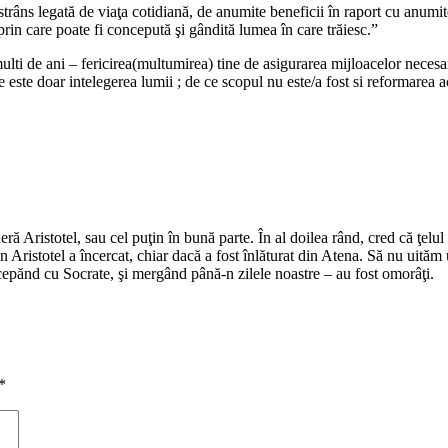
trâns legată de viaţa cotidiană, de anumite beneficii în raport cu anumite
ul prin care poate fi concepută şi gândită lumea în care trăiesc.”
ti de ani – fericirea(multumirea) tine de asigurarea mijloacelor necesare
le este doar intelegerea lumii ; de ce scopul nu este/a fost si reformarea a
 Aristotel, sau cel puţin în bună parte. În al doilea rând, cred că ţelul ac
uţin Aristotel a încercat, chiar dacă a fost înlăturat din Atena. Să nu ui
ncepănd cu Socrate, şi mergând până-n zilele noastre – au fost omorâţi.
*