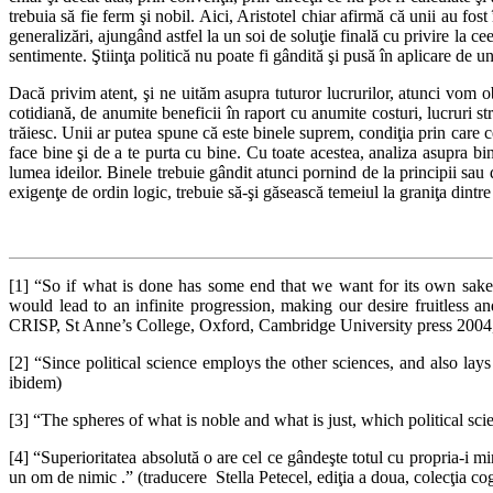
trebuia să fie ferm şi nobil. Aici, Aristotel chiar afirmă că unii au fos
generalizări, ajungând astfel la un soi de soluţie finală cu privire la ce
sentimente. Ştiinţa politică nu poate fi gândită şi pusă în aplicare de 
Dacă privim atent, şi ne uităm asupra tuturor lucrurilor, atunci vom ob
cotidiană, de anumite beneficii în raport cu anumite costuri, lucruri str
trăiesc. Unii ar putea spune că este binele suprem, condiţia prin care ce
face bine şi de a te purta cu bine. Cu toate acestea, analiza asupra bi
lumea ideilor. Binele trebuie gândit atunci pornind de la principii sau 
exigenţe de ordin logic, trebuie să-şi găsească temeiul la graniţa dintre
[1] “So if what is done has some end that we want for its own sake,
would lead to an infinite progression, making our desire fruitles
CRISP, St Anne’s College, Oxford, Cambridge University press 2004,
[2] “Since political science employs the other sciences, and also la
ibidem)
[3] “The spheres of what is noble and what is just, which political sci
[4] “Superioritatea absolută o are cel ce gândeşte totul cu propria-i mint
un om de nimic .” (traducere Stella Petecel, ediţia a doua, colecţia cogi