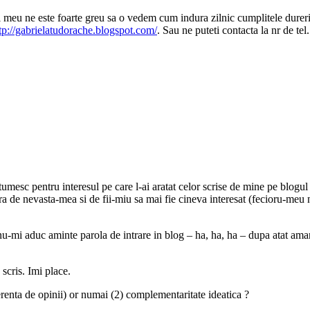
elui meu ne este foarte greu sa o vedem cum indura zilnic cumplitele dure
tp://gabrielatudorache.blogspot.com/
. Sau ne puteti contacta la nr de te
mesc pentru interesul pe care l-ai aratat celor scrise de mine pe blogu
a de nevasta-mea si de fii-miu sa mai fie cineva interesat (fecioru-meu n
r nu-mi aduc aminte parola de intrare in blog – ha, ha, ha – dupa atat a
scris. Imi place.
ferenta de opinii) or numai (2) complementaritate ideatica ?