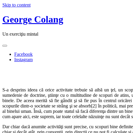
Skip to content
George Colang
Un exerciţiu mintal
Facebook
Instagram
S-a desprins ideea că orice activitate trebuie să aibă un ţel, un sco
sumedenie de doctrine, ştiinţe cu o multitudine de scopuri de atins, 
binele. De aceea merită să fie gândit şi să fie pus în centrul oricărei
scopurile dintr-o societate se strâng şi se absorb[2] în politică, mai pre
al binelui uman. Însă, cum poate statul să facă diferenţa dintre un bine
cum apare aici, este suprem, iar toate celelalte năzuinţe nu sunt decât s
Dar chiar dacă anumite activităţi sunt precise, cu scopuri bine definit
chiar şi decât atât, prin convenţii, prin direcţii ce nu pot fi calculate 