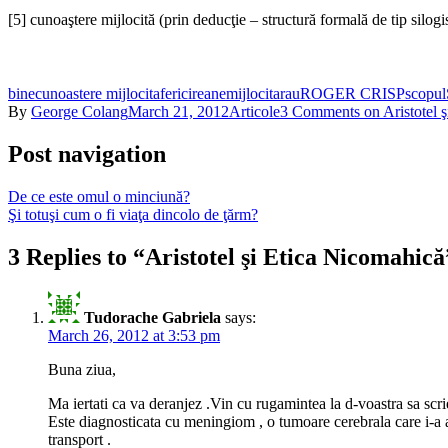
[5] cunoaştere mijlocită (prin deducţie – structură formală de tip silogis
bine
cunoastere mijlocita
fericirea
nemijlocita
rau
ROGER CRISP
scopul
By
George Colang
March 21, 2012
Articole
3 Comments
on Aristotel 
Post navigation
De ce este omul o minciună?
Şi totuşi cum o fi viaţa dincolo de ţărm?
3 Replies to “Aristotel şi Etica Nicomahică
Tudorache Gabriela
says:
March 26, 2012 at 3:53 pm
Buna ziua,
Ma iertati ca va deranjez .Vin cu rugamintea la d-voastra sa scr
Este diagnosticata cu meningiom , o tumoare cerebrala care i-a a
transport .