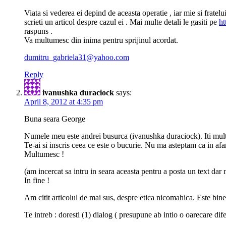
Viata si vederea ei depind de aceasta operatie , iar mie si frat
scrieti un articol despre cazul ei . Mai multe detali le gasiti pe
ht
raspuns .
Va multumesc din inima pentru sprijinul acordat.
dumitru_gabriela31@yahoo.com
Reply
ivanushka duraciock
says:
April 8, 2012 at 4:35 pm
Buna seara George
Numele meu este andrei busurca (ivanushka duraciock). Iti multu
Te-ai si inscris ceea ce este o bucurie. Nu ma asteptam ca in afar
Multumesc !
(am incercat sa intru in seara aceasta pentru a posta un text da
In fine !
Am citit articolul de mai sus, despre etica nicomahica. Este bine 
Te intreb : doresti (1) dialog ( presupune ab intio o oarecare di