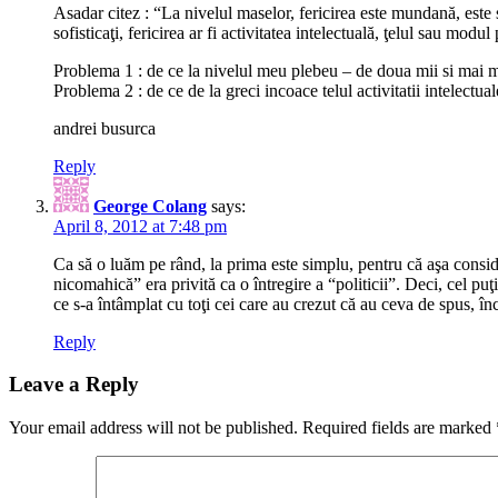
Asadar citez : “La nivelul maselor, fericirea este mundană, este s
sofisticaţi, fericirea ar fi activitatea intelectuală, ţelul sau mod
Problema 1 : de ce la nivelul meu plebeu – de doua mii si mai mul
Problema 2 : de ce de la greci incoace telul activitatii intelectua
andrei busurca
Reply
George Colang
says:
April 8, 2012 at 7:48 pm
Ca să o luăm pe rând, la prima este simplu, pentru că aşa consideră
nicomahică” era privită ca o întregire a “politicii”. Deci, cel p
ce s-a întâmplat cu toţi cei care au crezut că au ceva de spus, î
Reply
Leave a Reply
Your email address will not be published.
Required fields are marked