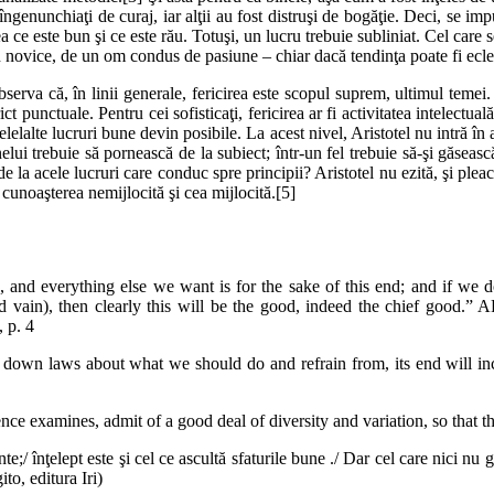
t îngenunchiaţi de curaj, iar alţii au fost distruşi de bogăţie. Deci, se im
ea ce este bun şi ce este rău. Totuşi, un lucru trebuie subliniat. Cel care 
un novice, de un om condus de pasiune – chiar dacă tendinţa poate fi eclec
serva că, în linii generale, fericirea este scopul suprem, ultimul temei.
ict punctuale. Pentru cei sofisticaţi, fericirea ar fi activitatea intelectu
lelalte lucruri bune devin posibile. La acest nivel, Aristotel nu intră în a
nelui trebuie să pornească de la subiect; într-un fel trebuie să-şi găse
de la acele lucruri care conduc spre principii? Aristotel nu ezită, şi pl
 cunoaşterea nemijlocită şi cea mijlocită.[5]
 and everything else we want is for the sake of this end; and if we d
s and vain), then clearly this will be the good, indeed the chief go
 p. 4
ys down laws about what we should do and refrain from, its end will in
ence examines, admit of a good deal of diversity and variation, so that 
e;/ înţelept este şi cel ce ascultă sfaturile bune ./ Dar cel care nici nu 
to, editura Iri)