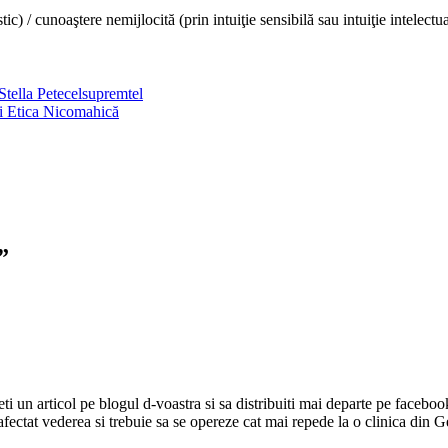
tic) / cunoaştere nemijlocită (prin intuiţie sensibilă sau intuiţie intelectu
Stella Petecel
suprem
tel
şi Etica Nicomahică
”
ieti un articol pe blogul d-voastra si sa distribuiti mai departe pe fac
fectat vederea si trebuie sa se opereze cat mai repede la o clinica din 