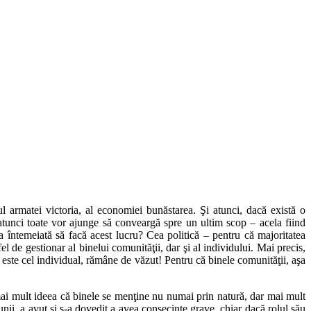
ul armatei victoria, al economiei bunăstarea. Şi atunci, dacă există o
 atunci toate vor ajunge să conveargă spre un ultim scop – acela fiind
nţa întemeiată să facă acest lucru? Cea politică – pentru că majoritatea
fel de gestionar al binelui comunităţii, dar şi al individului. Mai precis,
m este cel individual, rămâne de văzut! Pentru că binele comunităţii, aşa
i mai mult ideea că binele se menţine nu numai prin natură, dar mai mult
e unii, a avut şi s-a dovedit a avea consecinţe grave, chiar dacă rolul său