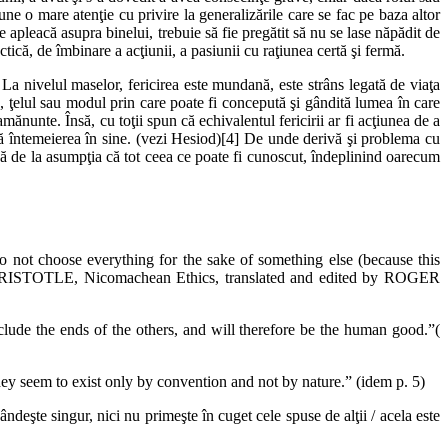
pune o mare atenţie cu privire la generalizările care se fac pe baza altor
se apleacă asupra binelui, trebuie să fie pregătit să nu se lase năpădit de
tică, de îmbinare a acţiunii, a pasiunii cu raţiunea certă şi fermă.
 La nivelul maselor, fericirea este mundană, este strâns legată de viaţa
ală, ţelul sau modul prin care poate fi concepută şi gândită lumea în care
mănunte. Însă, cu toţii spun că echivalentul fericirii ar fi acţiunea de a
ască întemeierea în sine. (vezi Hesiod)[4] De unde derivă şi problema cu
eacă de la asumpţia că tot ceea ce poate fi cunoscut, îndeplinind oarecum
o not choose everything for the sake of something else (because this
od.” ARISTOTLE, Nicomachean Ethics, translated and edited by ROGER
clude the ends of the others, and will therefore be the human good.”(
they seem to exist only by convention and not by nature.” (idem p. 5)
gândeşte singur, nici nu primeşte în cuget cele spuse de alţii / acela este