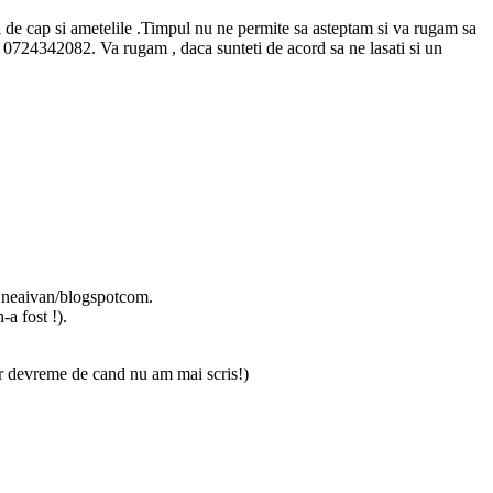
ri de cap si ametelile .Timpul nu ne permite sa asteptam si va rugam sa
l. 0724342082. Va rugam , daca sunteti de acord sa ne lasati si un
l neaivan/blogspotcom.
-a fost !).
mar devreme de cand nu am mai scris!)