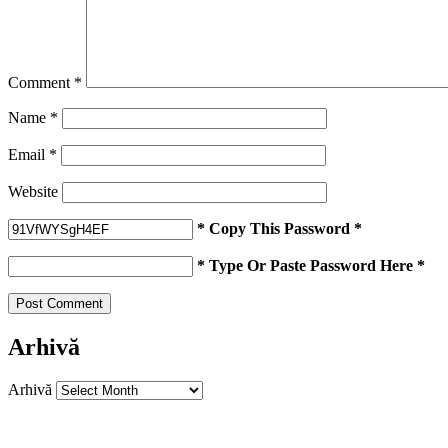
Comment
*
Name
*
Email
*
Website
* Copy This Password *
* Type Or Paste Password Here *
Arhivă
Arhivă