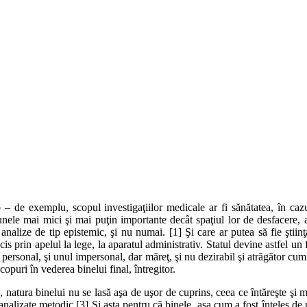
p – de exemplu, scopul investigaţiilor medicale ar fi sănătatea, în caz
unele mai mici şi mai puţin importante decât spaţiul lor de desfacere,
 analize de tip epistemic, şi nu numai. [1] Şi care ar putea să fie ştii
cis prin apelul la lege, la aparatul administrativ. Statul devine astfel un 
 personal, şi unul impersonal, dar măreţ, şi nu dezirabil şi atrăgător cu
copuri în vederea binelui final, întregitor.
e, natura binelui nu se lasă aşa de uşor de cuprins, ceea ce întăreşte ş
şi analizate metodic.[3] Şi asta pentru că binele, aşa cum a fost înţeles d