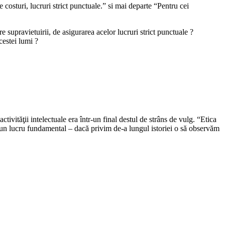
 costuri, lucruri strict punctuale.” si mai departe “Pentru cei
 supravietuirii, de asigurarea acelor lucruri strict punctuale ?
cestei lumi ?
tivităţii intelectuale era într-un final destul de strâns de vulg. “Etica
tăm un lucru fundamental – dacă privim de-a lungul istoriei o să observăm