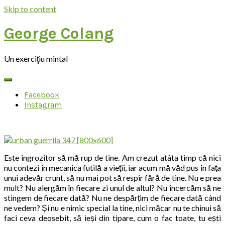
Skip to content
George Colang
Un exerciţiu mintal
Facebook
Instagram
Este îngrozitor să mă rup de tine. Am crezut atâta timp că nici
nu contezi în mecanica futilă a vieții, iar acum mă văd pus în fața
unui adevăr crunt, să nu mai pot să respir fără de tine. Nu e prea
mult? Nu alergăm în fiecare zi unul de altul? Nu încercăm să ne
stingem de fiecare dată? Nu ne despărțim de fiecare dată când
ne vedem? Și nu e nimic special la tine, nici măcar nu te chinui să
faci ceva deosebit, să ieși din tipare, cum o fac toate, tu ești