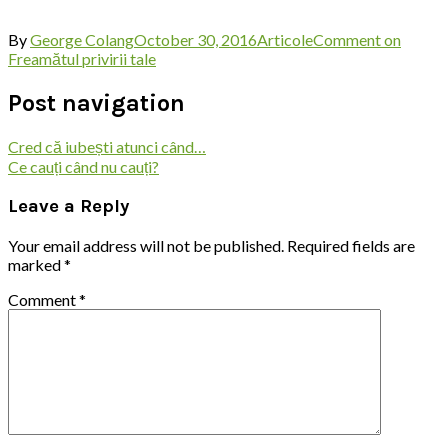
By
George Colang
October 30, 2016
Articole
Comment
on
Freamătul privirii tale
Post navigation
Cred că iubești atunci când…
Ce cauți când nu cauți?
Leave a Reply
Your email address will not be published.
Required fields are
marked
*
Comment
*