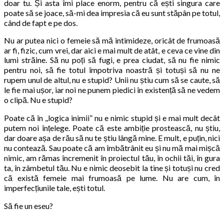
doar tu. Și asta îmi place enorm, pentru că ești singura care
poate să se joace, să-mi dea impresia că eu sunt stăpân pe totul,
când de fapt e pe dos.
Nu ar putea nici o femeie să mă intimideze, oricât de frumoasă
ar fi, fizic, cum vrei, dar aici e mai mult de atât, e ceva ce vine din
lumi străine. Să nu poți să fugi, e prea ciudat, să nu fie nimic
pentru noi, să fie totul împotriva noastră și totuși să nu ne
rupem unul de altul, nu e stupid? Unii nu știu cum să se caute, să
le fie mai ușor, iar noi ne punem piedici în existență să ne vedem
o clipă. Nu e stupid?
Poate că în ,,logica inimii” nu e nimic stupid și e mai mult decât
putem noi înțelege. Poate că este ambiție prostească, nu știu,
dar doare așa de rău să nu te știu lângă mine. E mult, e puțin, nici
nu contează. Sau poate că am îmbătrânit eu și nu mă mai mișcă
nimic, am rămas încremenit în proiectul tău, în ochii tăi, în gura
ta, în zâmbetul tău. Nu e nimic deosebit la tine și totuși nu cred
că există femeie mai frumoasă pe lume. Nu are cum, în
imperfecțiunile tale, ești totul.
Să fie un eseu?