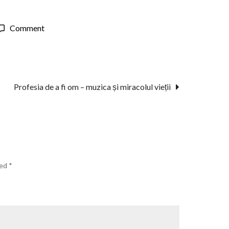
on
Comment
Jocul
de
a
fi
Profesia de a fi om – muzica și miracolul vieții
om
ked
*