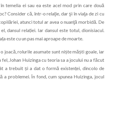
 în temelia ei sau ea este acel mod prin care două
c? Consider că, într-o relaţie, dar şi în viaţa de zi cu
copilăriei, atunci totul ar avea o nuanţă morbidă. De
el, dansul relației. Iar dansul este totul, dionisiacul.
viața este cu un pas mai aproape de moarte.
o joacă, rolurile asumate sunt niște măști goale, iar
 fel, Johan Huizinga cu teoria sa a jocului nu a făcut
t a trebuit și a dat o formă existenței, dincolo de
că a problemei. În fond, cum spunea Huizinga, jocul