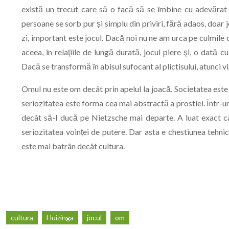
există un trecut care să o facă să se îmbine cu adevărat
persoane se sorb pur și simplu din priviri, fără adaos, doar jo
zi, important este jocul. Dacă noi nu ne am urca pe culmile 
aceea, în relaţiile de lungă durată, jocul piere şi, o dată cu 
Dacă se transformă în abisul sufocant al plictisului, atunci 
Omul nu este om decât prin apelul la joacă. Societatea este 
seriozitatea este forma cea mai abstractă a prostiei. Într-un
decât să-l ducă pe Nietzsche mai departe. A luat exact câ
seriozitatea voinței de putere. Dar asta e chestiunea tehni
este mai batrân decât cultura.
cultura
Huizinga
jocul
om