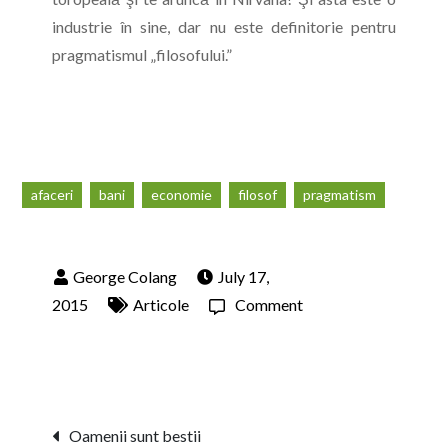
industrie în sine, dar nu este definitorie pentru
pragmatismul „filosofului.”
afaceri
bani
economie
filosof
pragmatism
July 17,
on
2015
Articole
Comment
Este
filosoful
pragmatic?
Post
Oamenii sunt bestii