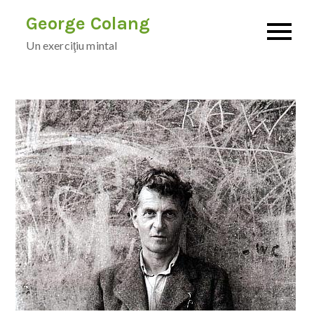
Skip
George Colang
to
Un exerciţiu mintal
content