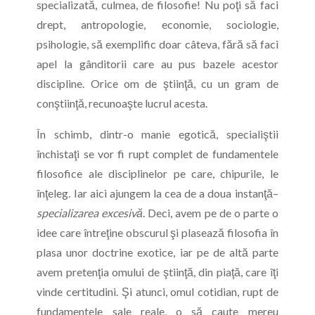
specializată, culmea, de filosofie! Nu poţi să faci
drept, antropologie, economie, sociologie,
psihologie, să exemplific doar câteva, fără să faci
apel la gânditorii care au pus bazele acestor
discipline. Orice om de ştiinţă, cu un gram de
conştiinţă, recunoaşte lucrul acesta.
În schimb, dintr-o manie egotică, specialiştii
închistaţi se vor fi rupt complet de fundamentele
filosofice ale disciplinelor pe care, chipurile, le
înţeleg. Iar aici ajungem la cea de a doua instanţă–
specializarea excesivă
. Deci, avem pe de o parte o
idee care întreţine obscurul şi plasează filosofia în
plasa unor doctrine exotice, iar pe de altă parte
avem pretenţia omului de ştiinţă, din piaţă, care îţi
vinde certitudini. Şi atunci, omul cotidian, rupt de
fundamentele sale reale, o să caute mereu