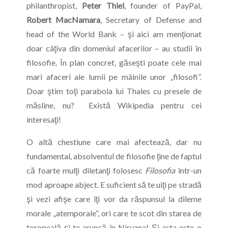
philanthropist,
Peter Thiel
, founder of PayPal,
Robert MacNamara
, Secretary of Defense and
head of the World Bank – şi aici am menţionat
doar câţiva din domeniul afacerilor – au studii în
filosofie. În plan concret, găseşti poate cele mai
mari afaceri ale lumii pe mâinile unor „filosofi”.
Doar ştim toţi parabola lui Thales cu presele de
măsline, nu? Există Wikipedia pentru cei
interesaţi!
O altă chestiune care mai afectează, dar nu
fundamental, absolventul de filosofie ţine de faptul
că foarte mulţi diletanţi folosesc
Filosofia
într-un
mod aproape abject. E suficient să te uiţi pe stradă
şi vezi afişe care îţi vor da răspunsul la dileme
morale „atemporale”, ori care te scot din starea de
toropeală şi te aruncă în Nirvana! Şi asta este o