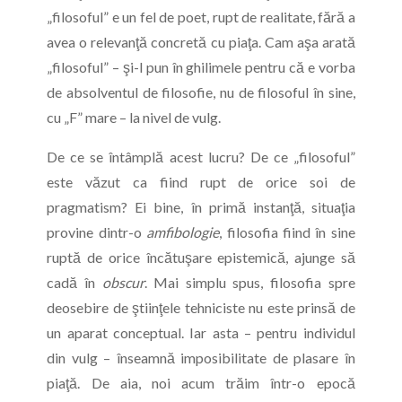
„filosoful” e un fel de poet, rupt de realitate, fără a
avea o relevanţă concretă cu piaţa. Cam aşa arată
„filosoful” – şi-l pun în ghilimele pentru că e vorba
de absolventul de filosofie, nu de filosoful în sine,
cu „F” mare – la nivel de vulg.
De ce se întâmplă acest lucru? De ce „filosoful”
este văzut ca fiind rupt de orice soi de
pragmatism? Ei bine, în primă instanţă, situaţia
provine dintr-o
amfibologie
, filosofia fiind în sine
ruptă de orice încătuşare epistemică, ajunge să
cadă în
obscur
. Mai simplu spus, filosofia spre
deosebire de ştiinţele tehniciste nu este prinsă de
un aparat conceptual. Iar asta – pentru individul
din vulg – înseamnă imposibilitate de plasare în
piaţă. De aia, noi acum trăim într-o epocă