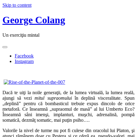
Skip to content
George Colang
Un exerciţiu mintal
Facebook
Instagram
Dacă te uiţi la noile generaţii, de la lumea virtuală, la lumea reală,
ajungi să vezi
mitul supraomului
în deplină visceralitate. Spun
„deplină” pentru că bombasticul trebuie expus dincolo de orice
metaforă. Ce înseamnă „supraomul de masă” al lui Umberto Eco?
Înseamnă sâni imenşi, implanturi, muşchi, adrenalină, pompă
somatică, dezmăţ somatic, mai puţin psiho….
Valorile la nivel de turme nu pot fi culese din oracolul lui Platon, şi
atunci rămânem doar cu Peştera şi ce oferă ea, pseudo-valori, mai