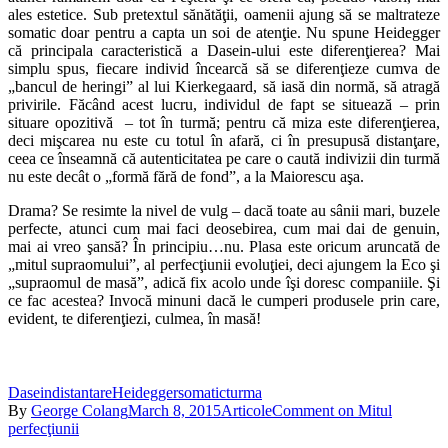
ales estetice. Sub pretextul sănătăţii, oamenii ajung să se maltrateze
somatic doar pentru a capta un soi de atenţie. Nu spune Heidegger
că principala caracteristică a Dasein-ului este diferenţierea? Mai
simplu spus, fiecare individ încearcă să se diferenţieze cumva de
„bancul de heringi” al lui Kierkegaard, să iasă din normă, să atragă
privirile. Făcând acest lucru, individul de fapt se situează – prin
situare opozitivă – tot în turmă; pentru că miza este diferenţierea,
deci mişcarea nu este cu totul în afară, ci în presupusă distanţare,
ceea ce înseamnă că autenticitatea pe care o caută indivizii din turmă
nu este decât o „formă fără de fond”, a la Maiorescu aşa.
Drama? Se resimte la nivel de vulg – dacă toate au sânii mari, buzele
perfecte, atunci cum mai faci deosebirea, cum mai dai de genuin,
mai ai vreo şansă? În principiu…nu. Plasa este oricum aruncată de
„mitul supraomului”, al perfecţiunii evoluţiei, deci ajungem la Eco şi
„supraomul de masă”, adică fix acolo unde îşi doresc companiile. Şi
ce fac acestea? Invocă minuni dacă le cumperi produsele prin care,
evident, te diferenţiezi, culmea, în masă!
Dasein
distantare
Heidegger
somatic
turma
By
George Colang
March 8, 2015
Articole
Comment
on Mitul
perfecţiunii