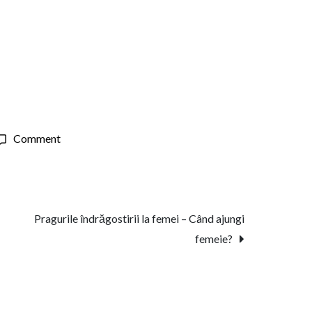
on
Comment
Câte
femei
ar
fi
Pragurile îndrăgostirii la femei – Când ajungi
cu
femeie?
un
gunoier?