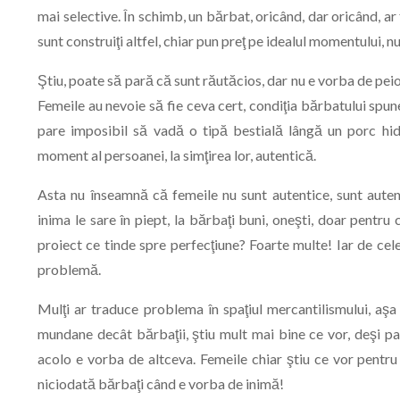
mai selective. În schimb, un bărbat, oricând, dar oricând, ar 
sunt construiţi altfel, chiar pun preţ pe idealul momentului, n
Ştiu, poate să pară că sunt răutăcios, dar nu e vorba de peio
Femeile au nevoie să fie ceva cert, condiţia bărbatului spune 
pare imposibil să vadă o tipă bestială lângă un porc hido
moment al persoanei, la simţirea lor, autentică.
Asta nu înseamnă că femeile nu sunt autentice, sunt autenti
inima le sare în piept, la bărbaţi buni, oneşti, doar pentru
proiect ce tinde spre perfecţiune? Foarte multe! Iar de cele
problemă.
Mulţi ar traduce problema în spaţiul mercantilismului, aşa 
mundane decât bărbaţii, ştiu mult mai bine ce vor, deşi par 
acolo e vorba de altceva. Femeile chiar ştiu ce vor pentru că
niciodată bărbaţi când e vorba de inimă!