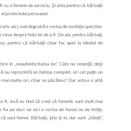
fi cu o femeie de serviciu. Şi asta pentru că bărbaţii
u al proiectului persoanei.
rativ aici, mai degrabă e vorba de evoluţia speciilor.
ceva despre felul lui de a fi. De aia, pentru bărbaţi,
s, pentru că bărbaţii chiar fac apel la idealul de
ce în „neautenticitatea lor.” Câte nu renunţă, deşi
 că nu reprezintă un tablou complet, ori cel puţin un
 mai multe ori, chiar se păcălesc! Dar asta e o altă
o fi, însă eu tind să cred că femeile sunt mult mai
fix pe dos! Iar aici e vorba de femei, nu de fetiţe,
 sunt femei. Bărbaţii, ştiu şi ei, dar sunt „băieţi”,