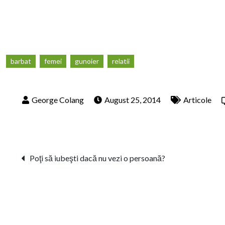
barbat
femei
gunoier
relatii
August 25, 2014
Articole
Post
Poţi să iubeşti dacă nu vezi o persoană?
navigation