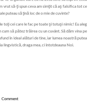
vrut să-ţi spun ceva am simţit că aş falsifica tot ce
ale puteau să ţină loc de o mie de cuvinte?
e toţi cei care le fac pe toate şi totuşi nimic! Eu aleg
am cum să pătez trăirea cu un cuvânt. Să dăm vina pe
fund în ideal alături de tine, iar lumea noastră putea
 lingvistică, draga mea, ci întotdeauna Noi.
on
Comment
Eu