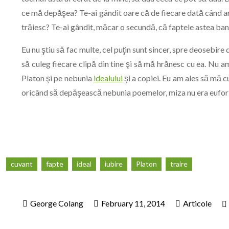
ce mă depăşea? Te-ai gândit oare că de fiecare dată când am 
trăiesc? Te-ai gândit, măcar o secundă, că faptele astea ban
Eu nu ştiu să fac multe, cel puţin sunt sincer, spre deosebire d
să culeg fiecare clipă din tine şi să mă hrănesc cu ea. Nu 
Platon şi pe nebunia
idealului
şi a copiei. Eu am ales să mă cu
oricând să depăşească nebunia poemelor, miza nu era euforia
cuvant
fapte
ideal
iubire
Platon
traire
February 11, 2014
Articole