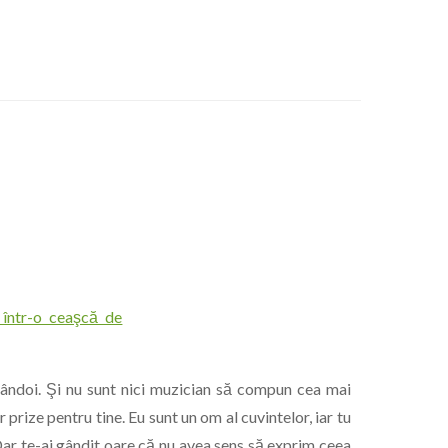
mândoi. Şi nu sunt nici muzician să compun cea mai
prize pentru tine. Eu sunt un om al cuvintelor, iar tu
Dar te-ai gândit oare că nu avea sens să exprim ceea