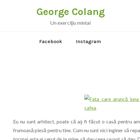
George Colang
Un exerciţiu mintal
Facebook
Instagram
Eu nu sunt arhitect, poate că aş fi făcut o casă pentru a
frumoasă piesă pentru tine. Cum nu sunt nici inginer să repar 
tocmai asta ai cerut de la mine, să dau ceea ce pot să dau. 