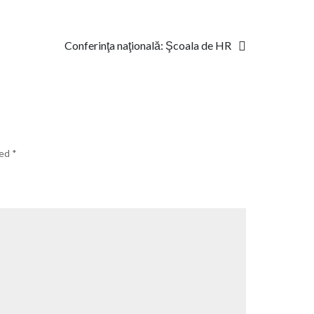
am
ales
să
Conferinţa naţională: Şcoala de HR
te
iubesc
în
taină
ked
*