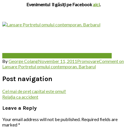
Evenimentul îl găsiţi pe Facebook
aici
.
Adela Gavrilescu
carte
Gaudeamus
George Colang
lansare
By
George Colang
November 11, 2011
Promovare
Comment
on
Lansare Portretul omului contemporan. Barbarul
Post navigation
Cel mai de preţ capital este omul!
Relaţia ca accident
Leave a Reply
Your email address will not be published.
Required fields are
marked
*