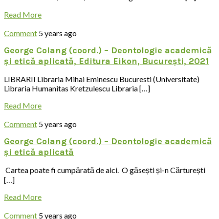
Read More
on
Comment
5 years ago
George
George Colang (coord.) – Deontologie academică
Colang
și etică aplicată, Editura Eikon, București, 2021
–
OAR
LIBRARII Libraria Mihai Eminescu Bucuresti (Universitate)
–
Libraria Humanitas Kretzulescu Libraria […]
Dialog
despre
Read More
etică
și
on
Comment
5 years ago
deontologie
George
în
George Colang (coord.) – Deontologie academică
Colang
profesia
și etică aplicată
(coord.)
de
–
arhitect
Cartea poate fi cumpărată de aici. O găsești și-n Cărturești
Deontologie
academică
[…]
și
Read More
etică
aplicată,
on
Comment
5 years ago
Editura