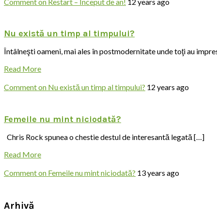
Comment
on Restart – Început de an!
12 years ago
Nu există un timp al timpului?
Întâlneşti oameni, mai ales în postmodernitate unde toţi au impre
Read More
Comment
on Nu există un timp al timpului?
12 years ago
Femeile nu mint niciodată?
Chris Rock spunea o chestie destul de interesantă legată […]
Read More
Comment
on Femeile nu mint niciodată?
13 years ago
Arhivă