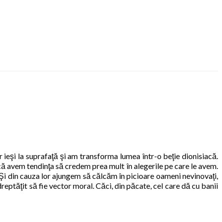
ar ieşi la suprafaţă şi am transforma lumea într-o beţie dionisiacă.
 că avem tendinţa să credem prea mult în alegerile pe care le avem.
Şi din cauza lor ajungem să călcăm în picioare oameni nevinovaţi,
reptăţit să fie vector moral. Căci, din păcate, cel care dă cu banii