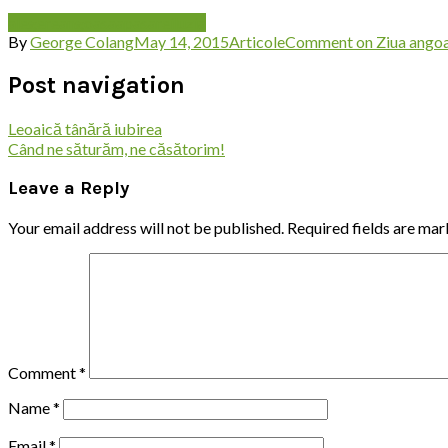
alegere
angoasa
apasare
iluzia
By
George Colang
May 14, 2015
Articole
Comment
on Ziua ango
Post navigation
Leoaică tânără iubirea
Când ne săturăm, ne căsătorim!
Leave a Reply
Your email address will not be published.
Required fields are ma
Comment
*
Name
*
Email
*