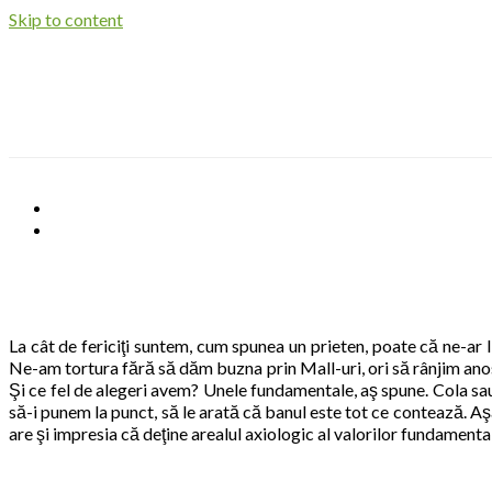
Skip to content
La cât de fericiţi suntem, cum spunea un prieten, poate că ne-ar li
Ne-am tortura fără să dăm buzna prin Mall-uri, ori să rânjim anost
Şi ce fel de alegeri avem? Unele fundamentale, aş spune. Cola sa
să-i punem la punct, să le arată că banul este tot ce contează. Aşa
are şi impresia că deţine arealul axiologic al valorilor fundamental