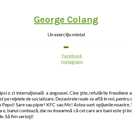
George Colang
Un exerciţiu mintal
Facebook
Instagram
psi o zi internaţională a angoasei. Cine ştie, refulările freudiene 
 pe reţelele de socializare. Dezastrele reale se află în noi, pentru
u Pepsi! Sare sau piper! KFC sau Mc! Astea sunt opţiunile noastre. 
 e, banul contează, dar nu înseamnă că cel care are bani este şi înd
e. Să fim serioşi!