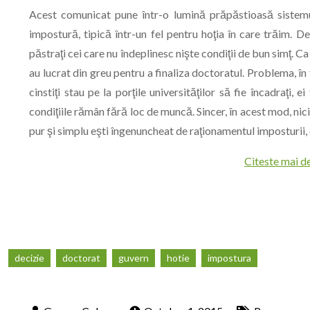
Acest comunicat pune într-o lumină prăpăstioasă sistemul
impostură, tipică într-un fel pentru hoţia în care trăim. D
păstraţi cei care nu îndeplinesc nişte condiţii de bun simţ. C
au lucrat din greu pentru a finaliza doctoratul. Problema, în
cinstiţi stau pe la porţile universităţilor să fie încadraţi, e
condiţiile rămân fără loc de muncă. Sincer, în acest mod, nici
pur şi simplu eşti îngenuncheat de raţionamentul imposturii,
Citeste mai d
decizie
doctorat
guvern
hotie
impostura