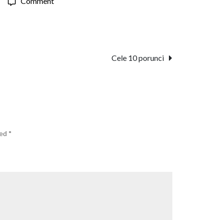
on
Comment
Să
promovăm
impostura
Cele 10 porunci
ked
*