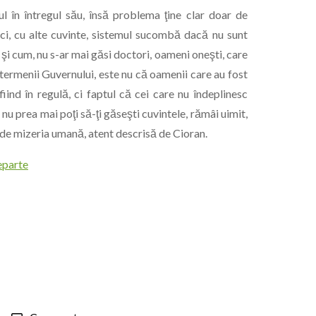
 în întregul său, însă problema ţine clar doar de
eci, cu alte cuvinte, sistemul sucombă dacă nu sunt
a şi cum, nu s-ar mai găsi doctori, oameni oneşti, care
 termenii Guvernului, este nu că oamenii care au fost
i fiind în regulă, ci faptul că cei care nu îndeplinesc
 nu prea mai poţi să-ţi găseşti cuvintele, rămâi uimit,
 de mizeria umană, atent descrisă de Cioran.
eparte