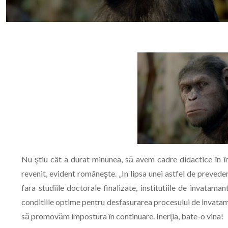
Nu ştiu cât a durat minunea, să avem cadre didactice în î
revenit, evident româneşte. „In lipsa unei astfel de prevede
fara studiile doctorale finalizate, institutiile de invataman
conditiile optime pentru desfasurarea procesului de invatam
să promovăm impostura în continuare. Inerţia, bate-o vina!