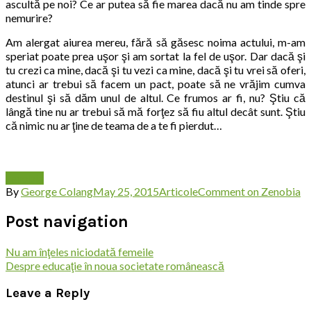
ascultă pe noi? Ce ar putea să fie marea dacă nu am tinde spre
nemurire?
Am alergat aiurea mereu, fără să găsesc noima actului, m-am
speriat poate prea uşor şi am sortat la fel de uşor. Dar dacă şi
tu crezi ca mine, dacă şi tu vezi ca mine, dacă şi tu vrei să oferi,
atunci ar trebui să facem un pact, poate să ne vrăjim cumva
destinul şi să dăm unul de altul. Ce frumos ar fi, nu? Ştiu că
lângă tine nu ar trebui să mă forţez să fiu altul decât sunt. Ştiu
că nimic nu ar ţine de teama de a te fi pierdut…
zenobia
By
George Colang
May 25, 2015
Articole
Comment
on Zenobia
Post navigation
Nu am înţeles niciodată femeile
Despre educaţie în noua societate românească
Leave a Reply