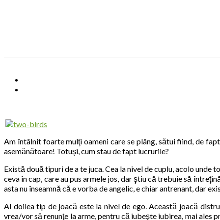
Skip
to
content
Am întâlnit foarte mulţi oameni care se plâng, sătui fiind, de fapt
asemănătoare! Totuşi, cum stau de fapt lucrurile?
Există două tipuri de a te juca. Cea la nivel de cuplu, acolo unde t
ceva în cap, care au pus armele jos, dar ştiu că trebuie să întreţină
asta nu înseamnă că e vorba de angelic, e chiar antrenant, dar exis
Al doilea tip de joacă este la nivel de ego. Această joacă distrug
vrea/vor să renunţe la arme, pentru că iubeşte iubirea, mai ales pr