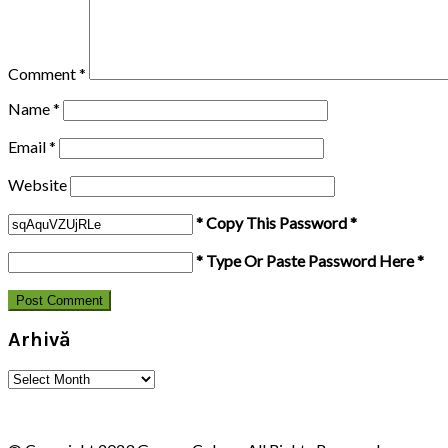
Comment
*
Name
*
Email
*
Website
* Copy This Password *
* Type Or Paste Password Here *
Arhivă
Arhivă