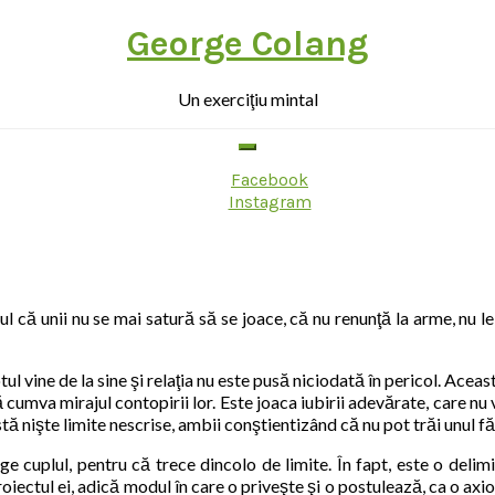
George Colang
Un exerciţiu mintal
Facebook
Instagram
ul că unii nu se mai satură să se joace, că nu renunţă la arme, nu le 
otul vine de la sine şi relaţia nu este pusă niciodată în pericol. Ace
 cumva mirajul contopirii lor. Este joaca iubirii adevărate, care nu v
tă nişte limite nescrise, ambii conştientizând că nu pot trăi unul făr
e cuplul, pentru că trece dincolo de limite. În fapt, este o delimit
oiectul ei, adică modul în care o priveşte şi o postulează, ca o axio