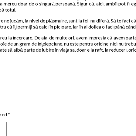
ba mereu doar de o singură persoană. Sigur că, aici, ambii pot fi e
pă totul.
e jucăm, la nivel de plăsmuire, sunt la fel, nu diferă. Să te faci că 
tru că îţi permiţi să calci în picioare, iar în al doilea o faci până cân
mereu la încercare. De aia, de multe ori, avem impresia că avem part
de un gram de înţelepciune, nu este pentru oricine, nici nu trebuie 
e să aibă parte de iubire în viaţa sa, doar e la raft, la reduceri, o
rked
*