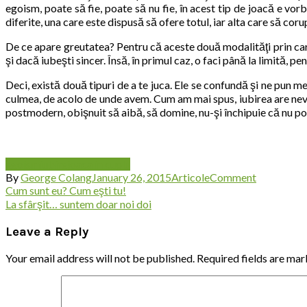
egoism, poate să fie, poate să nu fie, în acest tip de joacă e vor
diferite, una care este dispusă să ofere totul, iar alta care să coru
De ce apare greutatea? Pentru că aceste două modalităţi prin care n
şi dacă iubeşti sincer. Însă, în primul caz, o faci până la limită, pen
Deci, există două tipuri de a te juca. Ele se confundă şi ne pun 
culmea, de acolo de unde avem. Cum am mai spus, iubirea are nevoie 
postmodern, obişnuit să aibă, să domine, nu-şi închipuie că nu poat
egoism
iubire
joaca in cuplu
on
By
George Colang
January 26, 2015
Articole
Comment
Post
Cum
Cum sunt eu? Cum eşti tu!
ne
La sfârşit… suntem doar noi doi
navigation
jucăm
într-
Leave a Reply
o
relaţie?
Your email address will not be published.
Required fields are ma