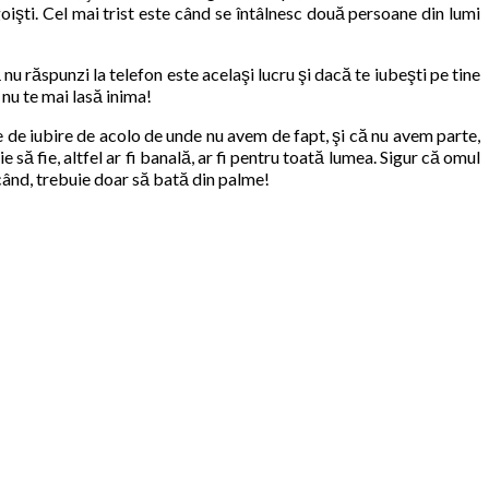
goişti. Cel mai trist este când se întâlnesc două persoane din lumi
nu răspunzi la telefon este acelaşi lucru şi dacă te iubeşti pe tine
d nu te mai lasă inima!
e de iubire de acolo de unde nu avem de fapt, şi că nu avem parte,
să fie, altfel ar fi banală, ar fi pentru toată lumea. Sigur că omul
ricând, trebuie doar să bată din palme!