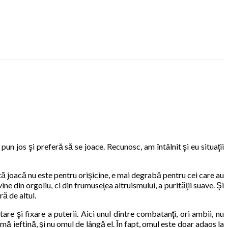
pun jos şi preferă să se joace. Recunosc, am întâlnit şi eu situaţii
astă joacă nu este pentru orişicine, e mai degrabă pentru cei care au
ine din orgoliu, ci din frumuseţea altruismului, a purităţii suave. Şi
ă de altul.
are şi fixare a puterii. Aici unul dintre combatanţi, ori ambii, nu
mă ieftină, şi nu omul de lângă el. În fapt, omul este doar adaos la