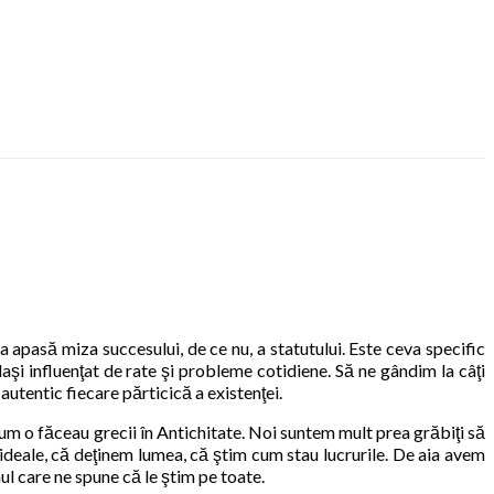
apasă miza succesului, de ce nu, a statutului. Este ceva specific
 laşi influenţat de rate şi probleme cotidiene. Să ne gândim la câţi
autentic fiecare părticică a existenţei.
 cum o făceau grecii în Antichitate. Noi suntem mult prea grăbiţi să
deale, că deţinem lumea, că ştim cum stau lucrurile. De aia avem
ul care ne spune că le ştim pe toate.