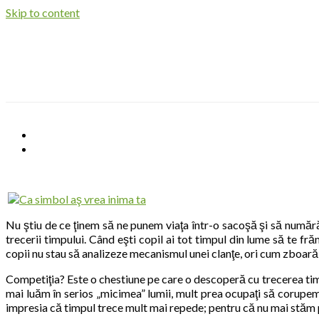
Skip to content
Nu ştiu de ce ţinem să ne punem viaţa într-o sacoşă şi să numără
trecerii timpului. Când eşti copil ai tot timpul din lume să te fră
copii nu stau să analizeze mecanismul unei clanţe, ori cum zboară pă
Competiţia? Este o chestiune pe care o descoperă cu trecerea timpul
mai luăm în serios „micimea” lumii, mult prea ocupaţi să corupe
impresia că timpul trece mult mai repede; pentru că nu mai stăm pe