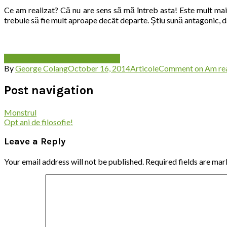
Ce am realizat? Că nu are sens să mă întreb asta! Este mult mai 
trebuie să fie mult aproape decât departe. Ştiu sună antagonic, d
competitie
copil
origini
sens
succes
By
George Colang
October 16, 2014
Articole
Comment
on Am rea
Post navigation
Monstrul
Opt ani de filosofie!
Leave a Reply
Your email address will not be published.
Required fields are ma