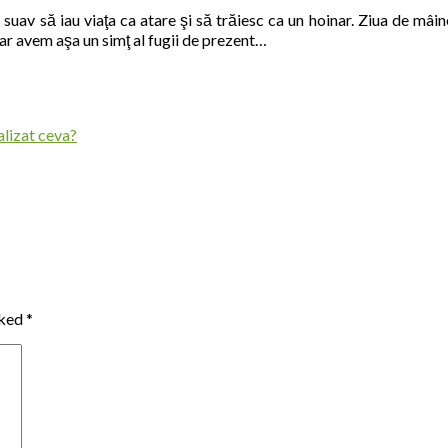
suav să iau viaţa ca atare şi să trăiesc ca un hoinar. Ziua de mâin
ar avem aşa un simţ al fugii de prezent…
lizat ceva?
rked
*