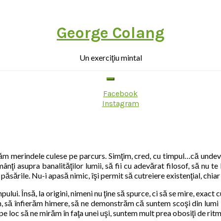
George Colang
Un exerciţiu mintal
Facebook
Instagram
m merindele culese pe parcurs. Simţim, cred, cu timpul…că undeva 
mânţi asupra banalităţilor lumii, să fii cu adevărat filosof, să nu te
sările. Nu-i apasă nimic, îşi permit să cutreiere existenţial, chiar 
ui. Însă, la origini, nimeni nu ţine să spurce, ci să se mire, exact
m, să înfierăm himere, să ne demonstrăm că suntem scoşi din lumi i
 loc să ne mirăm în faţa unei uşi, suntem mult prea obosiţi de ritm