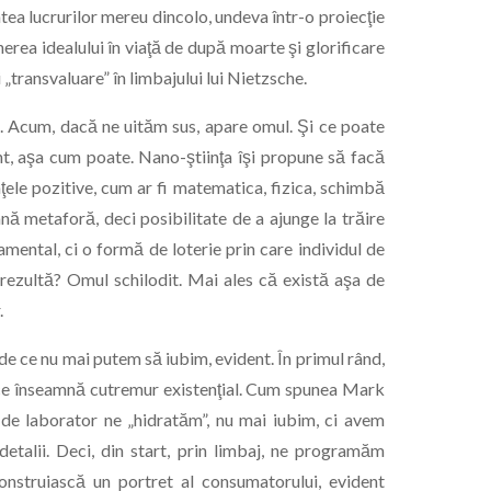
tea lucrurilor mereu dincolo, undeva într-o proiecţie
erea idealului în viaţă de după moarte şi glorificare
i „transvaluare” în limbajului lui Nietzsche.
s. Acum, dacă ne uităm sus, apare omul. Şi ce poate
t, aşa cum poate. Nano-ştiinţa îşi propune să facă
nţele pozitive, cum ar fi matematica, fizica, schimbă
nă metaforă, deci posibilitate de a ajunge la trăire
mental, ci o formă de loterie prin care individul de
 rezultă? Omul schilodit. Mai ales că există aşa de
.
e ce nu mai putem să iubim, evident. În primul rând,
 ce înseamnă cutremur existenţial. Cum spunea Mark
r de laborator ne „hidratăm”, nu mai iubim, ci avem
 detalii. Deci, din start, prin limbaj, ne programăm
 construiască un portret al consumatorului, evident