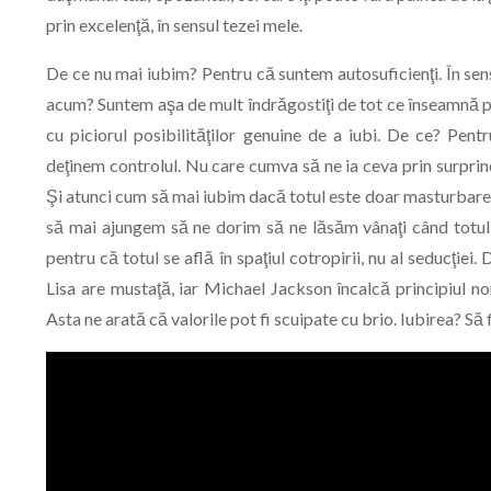
prin excelenţă, în sensul tezei mele.
De ce nu mai iubim? Pentru că suntem autosuficienţi. În sens
acum? Suntem aşa de mult îndrăgostiţi de tot ce înseamnă 
cu piciorul posibilităţilor genuine de a iubi. De ce? Pen
deţinem controlul. Nu care cumva să ne ia ceva prin surprinder
Şi atunci cum să mai iubim dacă totul este doar masturbare?
să mai ajungem să ne dorim să ne lăsăm vânaţi când totul 
pentru că totul se află în spaţiul cotropirii, nu al seducţie
Lisa are mustaţă, iar Michael Jackson încalcă principiul non-
Asta ne arată că valorile pot fi scuipate cu brio. Iubirea? Să f