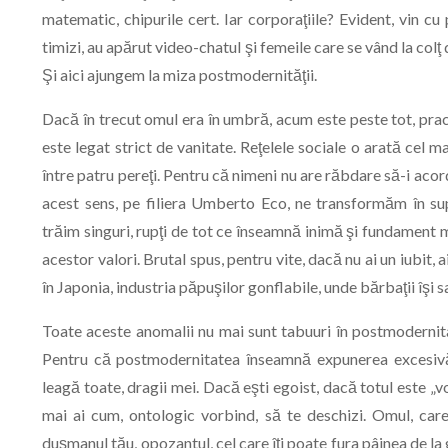
matematic, chipurile cert. Iar corporaţiile? Evident, vin c
timizi, au apărut video-chatul şi femeile care se vând la colţ
Şi aici ajungem la miza postmodernităţii.
Dacă în trecut omul era în umbră, acum este peste tot, pract
este legat strict de vanitate. Reţelele sociale o arată cel 
între patru pereţi. Pentru că nimeni nu are răbdare să-i acord
acest sens, pe filiera Umberto Eco, ne transformăm în su
trăim singuri, rupţi de tot ce înseamnă inimă şi fundament m
acestor valori. Brutal spus, pentru vite, dacă nu ai un iubit, a
în Japonia, industria păpuşilor gonflabile, unde bărbaţii îşi sat
Toate aceste anomalii nu mai sunt tabuuri în postmodernitat
Pentru că postmodernitatea înseamnă expunerea excesivă 
leagă toate, dragii mei. Dacă eşti egoist, dacă totul este „vo
mai ai cum, ontologic vorbind, să te deschizi. Omul, care 
duşmanul tău, opozantul, cel care îţi poate fura pâinea de la