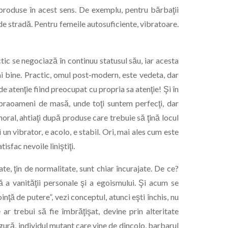
u produse în acest sens. De exemplu, pentru bărbaţii
 de stradă. Pentru femeile autosuficiente, vibratoare.
ic se negociază în continuu statusul său, iar acesta
mai bine. Practic, omul post-modern, este vedeta, dar
e atenţie fiind preocupat cu propria sa atenţie! Şi în
praoameni de masă, unde toţi suntem perfecţi, dar
oral, ahtiaţi după produse care trebuie să ţină locul
i un vibrator, e acolo, e stabil. Ori, mai ales cum este
isfac nevoile liniştiţi.
e, ţin de normalitate, sunt chiar încurajate. De ce?
a vanităţii personale şi a egoismului. Şi acum se
inţă de putere”, vezi conceptul, atunci eşti închis, nu
ar trebui să fie îmbrăţişat, devine prin alteritate
 gură, individul mutant care vine de dincolo, barbarul