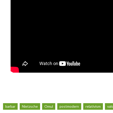
barbar
Nietzsche
Omul
postmodern
relativism
valo