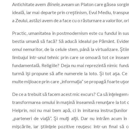
Antichitate avem
Binele
, aveam un Platon care găsea sorgin
ideală, iar mai departe prin creştinism, Evul Mediu, transpun
a Zeului, astăzi avem de a face cu o răsturnare a valorilor, or
Practic, umanitatea în postmodernism este cu fundul în su
bestia umană să facă? Să aducă idealul pe Pământ. Eviden
omul nemuritor, de la celule stem, până la virtualizare. Ştii
limbajul într-unul tehnic prin care se omoară tot ce înseam
fundamentală. Religiile? Deja nu mai reprezintă nimic funda
turmă îşi propune să afle numerele la loto. Şi tot aşa. Ce
multe mijloace prin care „informaţia” se propagă foarte uşor
De ce a trebuit să facem acest mic excurs? Ca să înţelegem d
transformarea omului în maşină înseamnă renunţare la tot
Helprin, noi nu mai bem apă, ci în imitarea instrucţiunilo
„parteneri de viaţă”. Şi mulţi alţii. Dar nu intrăm acum în
mişcările, iar ştiinţele pozitive reuşesc într-un final să