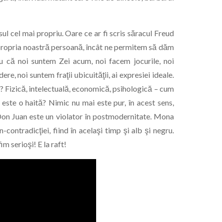
ul cel mai propriu. Oare ce ar fi scris săracul Freud
propria noastră persoană, încât ne permitem să dăm
tru că noi suntem Zei acum, noi facem jocurile, noi
e, noi suntem fraţii ubicuităţii, ai expresiei ideale.
 Fizică, intelectuală, economică, psihologică – cum
este o haită? Nimic nu mai este pur, în acest sens,
i. Don Juan este un violator în postmodernitate. Mona
contradicţiei, fiind în acelaşi timp şi alb şi negru.
im serioşi! E la raft!