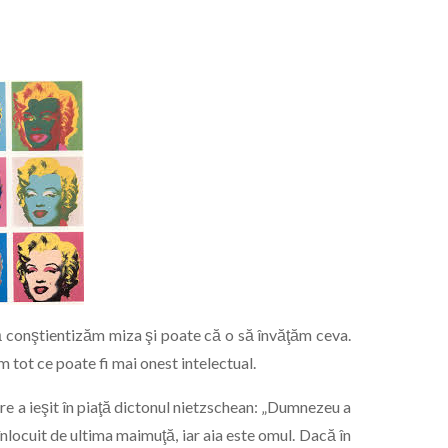
ă conştientizăm miza şi poate că o să învăţăm ceva.
m tot ce poate fi mai onest intelectual.
e a ieşit în piaţă dictonul nietzschean: „Dumnezeu a
înlocuit de ultima maimuţă, iar aia este omul. Dacă în