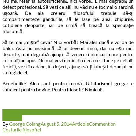
Nu mă refer la autosuficienţă, nici vorbă. E mai degrabă un
defect profesional. Să vezi ce alţii nu văd nu e tocmai o sarcină
uşoară. De aia creierul filosofului trebuie să-şi
compartimenteze gândurile, să le lase pe alea, chipurile,
cotidiene deoparte, iar pe urmă să treacă la speculaţie
filosofică.
Să te mai „mişte” ceva? Nici vorbă! Mai ales dacă e vorba de
bâlci. Asta nu înseamnă că ai devenit imun, dar nu eşti nici
departe, mai degrabă ajungi să venerezi nimicuri care pentru
cei mulţi au apus. Nu mai vezi nimic din ceea ce-i face pe ceilalţi
fericiţi, vezi în adânc, în deşert, ajungi să-ţi iubeşti deranjul, nu
să fugi de el.
Beneficiile? Alea sunt pentru turmă. Utilitarismul gregar e
suficient pentru bovine. Pentru filosofi? Nimicul!
cotidiene
defect profesional
filosof
inveti
mintea
mire
speculatie
filosofica
By
George Colang
August 5, 2014
Articole
Comment
on
Costurile filosofiei