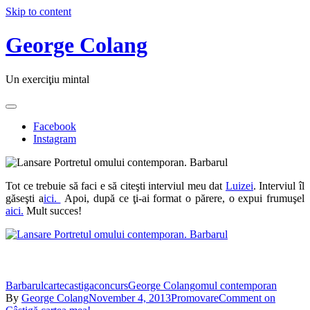
Skip to content
George Colang
Un exerciţiu mintal
Facebook
Instagram
Tot ce trebuie să faci e să citeşti interviul meu dat
Luizei
. Interviul îl
găseşti a
ici.
Apoi, după ce ţi-ai format o părere, o expui frumuşel
aici.
Mult succes!
Barbarul
carte
castiga
concurs
George Colang
omul contemporan
By
George Colang
November 4, 2013
Promovare
Comment
on