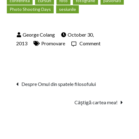
conferinta
cursuri
foto
fotografie
pasionati
Photo Shooting Days
sesiunile
October 30,
on
2013
Promovare
Comment
Esti
pasionat
de
fotografie?
Post
Despre Omul din spatele filosofului
Vino
navigation
la
Câştigă cartea mea!
Photo
Shooting
Days!