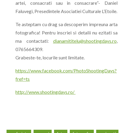
artei, consacrati sau in consacrare”- Daniel
Faluvegi, Presedintele Asociatiei Culturale L’Etoile.
Te asteptam cu drag sa descoperim impreuna arta
fotografica! Pentru inscriei si detalii nu ezitati sa
ma contactati:
dianamititelu@shootingdays.ro
,
0765664309.
Grabeste-te, locurile sunt limitate.
https://www.facebook.com/PhotoShootingDays?
fref=ts
http://www.shootingdays.ro/