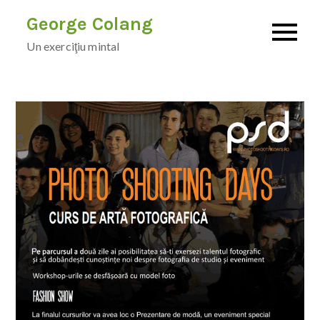
Skip
George Colang
to
Un exerciţiu mintal
content