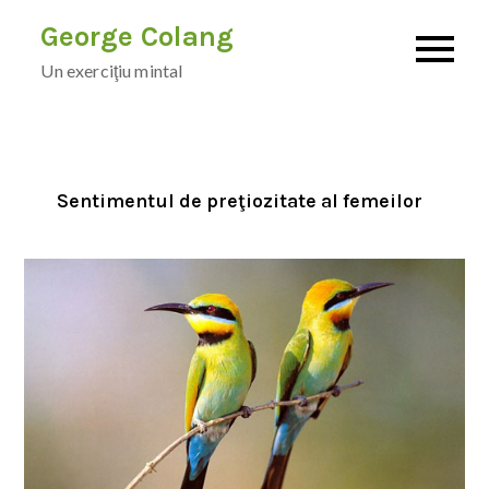
Skip
George Colang
to
Un exerciţiu mintal
content
Sentimentul de preţiozitate al femeilor