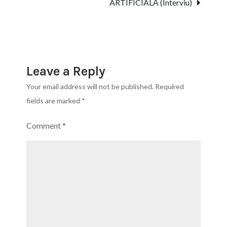
ARTIFICIALĂ (Interviu)
cu
Alexandru
Catalan
și
George
Leave a Reply
Colang
Your email address will not be published.
Required
fields are marked
*
Comment
*