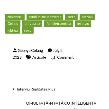
alexandru
candiubimcuadevarat
carte
catalan
Colang
dragostea
femeiefrumoasa
interviu
iubirea
sexe
July 2,
on
2023
Articole
Comment
INTERVIURI
(NE)CONVENŢION
în
premieră
Post
Interviu Realitatea Plus
la
navigation
Canal
OMUL FAȚĂ-N FAȚĂ CU INTELIGENȚA
33