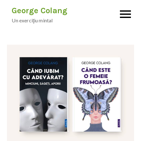
Skip
George Colang
to
Un exerciţiu mintal
content