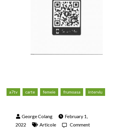
a7tv
carte
femeie
frumoasa
interviu
February 1,
on
2022
Articole
Comment
George