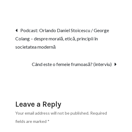
Colang
–
Când
Post
Podcast: Orlando Daniel Stoicescu / George
este
Colang – despre morală, etică, principii în
navigation
o
societatea modernă
femeie
frumoasă?
Când este o femeie frumoasă? (interviu)
(interviu
a7tv)
Leave a Reply
Your email address will not be published.
Required
fields are marked
*