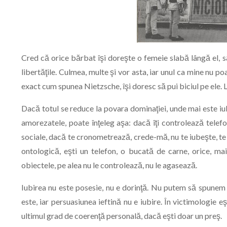
Cred că orice bărbat îşi doreşte o femeie slabă lângă el, s
libertăţile. Culmea, multe şi vor asta, iar unul ca mine nu p
exact cum spunea Nietzsche, îşi doresc să pui biciul pe ele. L
Dacă totul se reduce la povara dominaţiei, unde mai este iu
amorezatele, poate înţeleg aşa: dacă îţi controlează telefonu
sociale, dacă te cronometrează, crede-mă, nu te iubeşte, te de
ontologică, eşti un telefon, o bucată de carne, orice, mai
obiectele, pe alea nu le controlează, nu le agasează.
Iubirea nu este posesie, nu e dorinţă. Nu putem să spunem
este, iar persuasiunea ieftină nu e iubire. În victimologie eş
ultimul grad de coerenţă personală, dacă eşti doar un preş.