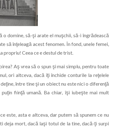
ă o domine, să-şi arate el muşchii, să-i îngrădească
oate să înţeleagă acest fenomen. În fond, unele femei,
a propriu! Ceea ce e destul de trist.
birea? Aş vrea să o spun şi mai simplu, pentru toate
l, ori altceva, dacă îţi închide conturile la reţelele
ţine, între tine şi un obiect nu este nici o diferenţă
 puţin fiinţă umană. Ba chiar, îşi iubeşte mai mult
 ce este, asta e altceva, dar putem să spunem ce nu
ti deja mort, dacă laşi totul de la tine, dacă-ţi surpi