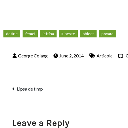
detine
femei
ieftina
iubeste
obiect
povara
June 2, 2014
Articole
Post
Lipsa de timp
navigation
Leave a Reply