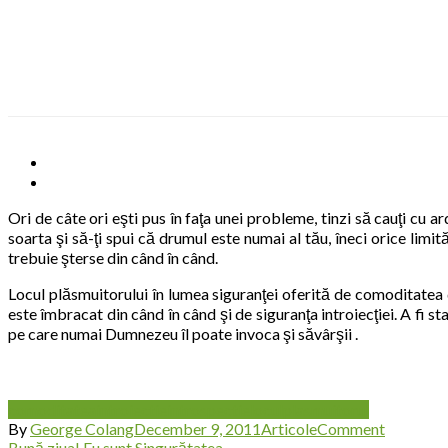
Skip
to
content
Ori de câte ori eşti pus în faţa unei probleme, tinzi să cauţi cu 
soarta şi să-ţi spui că drumul este numai al tău, îneci orice limită
trebuie şterse din când în când.
Locul plăsmuitorului în lumea siguranţei oferită de comoditatea d
este îmbracat din când în când şi de siguranţa introiecţiei. A fi s
pe care numai Dumnezeu îl poate invoca şi săvârşii .
comoditatea
introiectie
introspectie
locul
plasmuitorul
on
By
George Colang
December 9, 2011
Articole
Comment
Căutarea
Bună ziua! Eu sunt Singurătatea