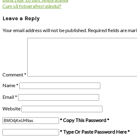
Post
Cum să fotografiezi gândul?
navigation
Leave a Reply
Your email address will not be published.
Required fields are ma
Comment
*
Name
*
Email
*
Website
* Copy This Password *
* Type Or Paste Password Here *