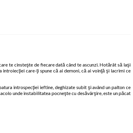
 care te cinsteşte de fiecare dată când te ascunzi. Hotărât să laşi
a introiecţiei care-ţi spune că ai demoni, că ai voinţă şi lacrimi ce
atura introspecţiei ieftine, deghizate subit şi având un palton ce
mai acolo unde instabilitatea pocneşte cu desăvârşire, este un păcat