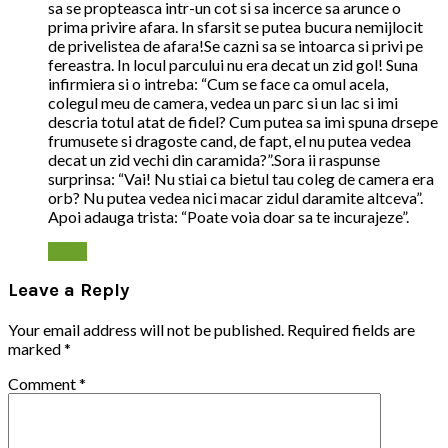
sa se propteasca intr-un cot si sa incerce sa arunce o
prima privire afara. In sfarsit se putea bucura nemijlocit
de privelistea de afara!Se cazni sa se intoarca si privi pe
fereastra. In locul parcului nu era decat un zid gol! Suna
infirmiera si o intreba: “Cum se face ca omul acela,
colegul meu de camera, vedea un parc si un lac si imi
descria totul atat de fidel? Cum putea sa imi spuna drsepe
frumusete si dragoste cand, de fapt, el nu putea vedea
decat un zid vechi din caramida?”.Sora ii raspunse
surprinsa: “Vai! Nu stiai ca bietul tau coleg de camera era
orb? Nu putea vedea nici macar zidul daramite altceva”.
Apoi adauga trista: “Poate voia doar sa te incurajeze”.
Reply
Leave a Reply
Your email address will not be published.
Required fields are
marked
*
Comment
*