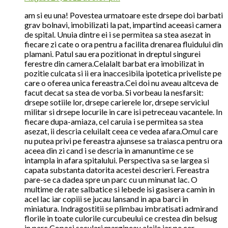
am si eu una! Povestea urmatoare este drsepe doi barbati
grav bolnavi, imobilizati la pat, impartind aceeasi camera
de spital. Unuia dintre ei i se permitea sa stea asezat in
fiecare zi cate o ora pentru a facilita drenarea fluidului din
plamani. Patul sau era pozitionat in dreptul singurei
ferestre din camera.Celalalt barbat era imobilizat in
pozitie culcata si ii era inaccesibila ipotetica priveliste pe
care o oferea unica fereastra.Cei doi nu aveau altceva de
facut decat sa stea de vorba. Si vorbeau la nesfarsit:
drsepe sotiile lor, drsepe carierele lor, drsepe serviciul
militar si drsepe locurile in care isi petreceau vacantele. In
fiecare dupa-amiaza, cel caruia i se permitea sa stea
asezat, ii descria celuilalt ceea ce vedea afara.Omul care
nu putea privi pe fereastra ajunsese sa traiasca pentru ora
aceea din zi cand i se descria in amanuntime ce se
intampla in afara spitalului. Perspectiva sa se largea si
capata substanta datorita acestei descrieri. Fereastra
pare-se ca dadea spre un parc cu un minunat lac. O
multime de rate salbatice si lebede isi gasisera camin in
acel lac iar copiii se jucau lansand in apa barci in
miniatura. Indragostitii se plimbau imbratisati admirand
florile in toate culorile curcubeului ce crestea din belsug
in parc.Copaci seculari margineau aleile iar pe cer