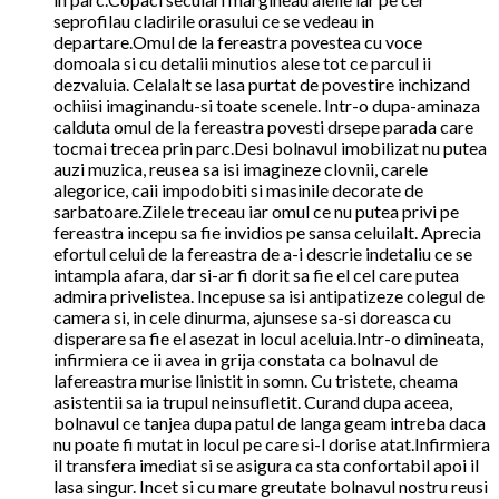
seprofilau cladirile orasului ce se vedeau in
departare.Omul de la fereastra povestea cu voce
domoala si cu detalii minutios alese tot ce parcul ii
dezvaluia. Celalalt se lasa purtat de povestire inchizand
ochiisi imaginandu-si toate scenele. Intr-o dupa-aminaza
calduta omul de la fereastra povesti drsepe parada care
tocmai trecea prin parc.Desi bolnavul imobilizat nu putea
auzi muzica, reusea sa isi imagineze clovnii, carele
alegorice, caii impodobiti si masinile decorate de
sarbatoare.Zilele treceau iar omul ce nu putea privi pe
fereastra incepu sa fie invidios pe sansa celuilalt. Aprecia
efortul celui de la fereastra de a-i descrie indetaliu ce se
intampla afara, dar si-ar fi dorit sa fie el cel care putea
admira privelistea. Incepuse sa isi antipatizeze colegul de
camera si, in cele dinurma, ajunsese sa-si doreasca cu
disperare sa fie el asezat in locul aceluia.Intr-o dimineata,
infirmiera ce ii avea in grija constata ca bolnavul de
lafereastra murise linistit in somn. Cu tristete, cheama
asistentii sa ia trupul neinsufletit. Curand dupa aceea,
bolnavul ce tanjea dupa patul de langa geam intreba daca
nu poate fi mutat in locul pe care si-l dorise atat.Infirmiera
il transfera imediat si se asigura ca sta confortabil apoi il
lasa singur. Incet si cu mare greutate bolnavul nostru reusi