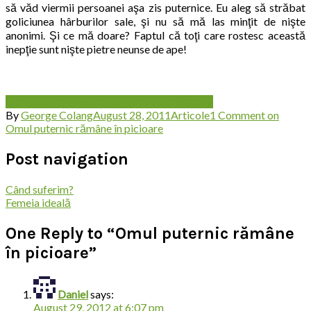
să văd viermii persoanei aşa zis puternice. Eu aleg să străbat
goliciunea hârburilor sale, şi nu să mă las minţit de nişte
anonimi. Şi ce mă doare? Faptul că toţi care rostesc această
inepţie sunt nişte pietre neunse de ape!
amagire
goliciune
macinat de timp
stabilitate
By
George Colang
August 28, 2011
Articole
1 Comment
on
Omul puternic rămâne în picioare
Post navigation
Când suferim?
Femeia ideală
One Reply to “Omul puternic rămâne
în picioare”
Daniel
says:
August 29, 2012 at 6:07 pm