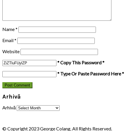
Name
*
Email
*
Website
* Copy This Password *
* Type Or Paste Password Here *
Arhivă
Arhivă
© Copyright 2023 George Colang. All Rights Reserved.