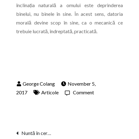
înclinația naturală a omului este deprinderea
binelui, nu binele în sine. În acest sens, datoria
morală devine scop în sine, ca o mecanică ce
trebuie lucrată, îndreptată, practicată.
November 5,
on
2017
Articole
Comment
Să
facem
bine!
Post
Nuntă în cer…