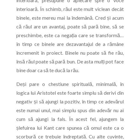
interioară, presupune o aplecare spre o voce
interioară. În schimb, răul este mult viclean decât
binele, este mereu mai la îndemână. Cred și acum
că răul are un avantaj, poate să pară bine, să se
preschimbe, este ca negația care se transformă…
în timp ce binele are dezavantajul de a rămâne
încremenit în proiect. Binele nu poate să fie rău,
însă răul poate să pară bun. De asta mulți pot face
bine doar ca să te ducă la rău.
Deși pare o chestiune spirituală, minimală, în
logica lui Aristotel este foarte simplu să derivi din
negativ și să ajungi la pozitiv, în timp ce adevărul
este numai unul, mai simplu spus din adevăr nu ai
cum să ajungi la fals. În acest fel, ajungem la
șlefuirea lui Kant care spunea că omul este ca o
scorbură ce trebuie îndreptată. Cu alte cuvinte,