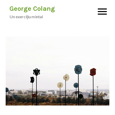
Skip
George Colang
to
Un exerciţiu mintal
content