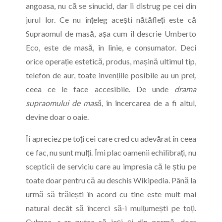
angoasa, nu că se sinucid, dar îi distrug pe cei din
jurul lor. Ce nu înțeleg acești nătăfleți este că
Supraomul de masă, așa cum îl descrie Umberto
Eco, este de masă, în linie, e consumator. Deci
orice operație estetică, produs, mașină ultimul tip,
telefon de aur, toate invențiile posibile au un preț,
ceea ce le face accesibile. De unde
drama
supraomului de masă
, în încercarea de a fi altul,
devine doar o oaie.
Îi apreciez pe toți cei care cred cu adevărat în ceea
ce fac, nu sunt mulți. Îmi plac oamenii echilibrați, nu
scepticii de serviciu care au impresia că le știu pe
toate doar pentru că au deschis Wikipedia. Până la
urmă să trăiești în acord cu tine este mult mai
natural decât să încerci să-i mulțumești pe toți.
Culmea, s-ar putea să ieși și din normă, doar