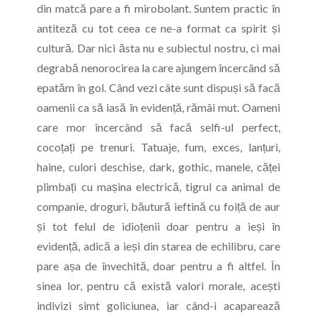
din matcă pare a fi mirobolant. Suntem practic în
antiteză cu tot ceea ce ne-a format ca spirit și
cultură. Dar nici ăsta nu e subiectul nostru, ci mai
degrabă nenorocirea la care ajungem încercând să
epatăm în gol. Când vezi câte sunt dispuși să facă
oamenii ca să iasă în evidență, rămâi mut. Oameni
care mor încercând să facă selfi-ul perfect,
cocoțați pe trenuri. Tatuaje, fum, exces, lanțuri,
haine, culori deschise, dark, gothic, manele, căței
plimbați cu mașina electrică, tigrul ca animal de
companie, droguri, băutură ieftină cu foiță de aur
și tot felul de idioțenii doar pentru a ieși în
evidență, adică a ieși din starea de echilibru, care
pare așa de învechită, doar pentru a fi altfel. În
sinea lor, pentru că există valori morale, acești
indivizi simt goliciunea, iar când-i acaparează