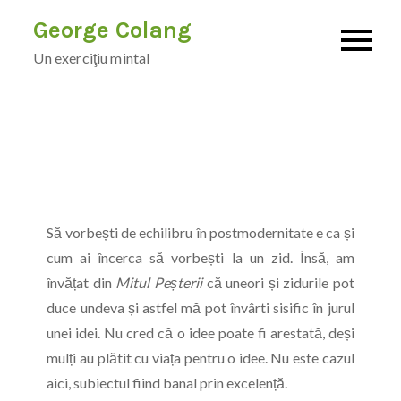
Skip
George Colang
to
Un exerciţiu mintal
content
Să vorbești de echilibru în postmodernitate e ca și
cum ai încerca să vorbești la un zid. Însă, am
învățat din
Mitul Peșterii
că uneori și zidurile pot
duce undeva și astfel mă pot învârti sisific în jurul
unei idei. Nu cred că o idee poate fi arestată, deși
mulți au plătit cu viața pentru o idee. Nu este cazul
aici, subiectul fiind banal prin excelență.