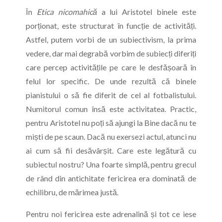
În
Etica nicomahică
a lui Aristotel binele este
porționat, este structurat în funcție de activități.
Astfel, putem vorbi de un subiectivism, la prima
vedere, dar mai degrabă vorbim de subiecți diferiți
care percep activitățile pe care le desfășoară în
felul lor specific. De unde rezultă că binele
pianistului o să fie diferit de cel al fotbalistului.
Numitorul comun însă este activitatea. Practic,
pentru Aristotel nu poți să ajungi la Bine dacă nu te
miști de pe scaun. Dacă nu exersezi actul, atunci nu
ai cum să fii desăvârșit. Care este legătură cu
subiectul nostru? Una foarte simplă, pentru grecul
de rând din antichitate fericirea era dominată de
echilibru, de mărimea justă.
Pentru noi fericirea este adrenalină și tot ce iese