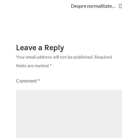
navigation
Despre normalitate…
în
stare
să
ne
păstrăm
Leave a Reply
echilibrul?
Your email address will not be published.
Required
De
fields are marked
*
ce
epatăm?
Comment
*