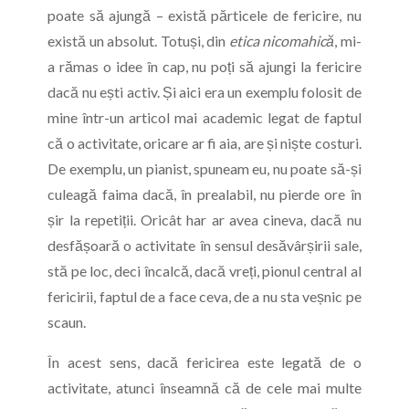
poate să ajungă – există părticele de fericire, nu
există un absolut. Totuși, din
etica nicomahică
, mi-
a rămas o idee în cap, nu poți să ajungi la fericire
dacă nu ești activ. Și aici era un exemplu folosit de
mine într-un articol mai academic legat de faptul
că o activitate, oricare ar fi aia, are și niște costuri.
De exemplu, un pianist, spuneam eu, nu poate să-și
culeagă faima dacă, în prealabil, nu pierde ore în
șir la repetiții. Oricât har ar avea cineva, dacă nu
desfășoară o activitate în sensul desăvârșirii sale,
stă pe loc, deci încalcă, dacă vreți, pionul central al
fericirii, faptul de a face ceva, de a nu sta veșnic pe
scaun.
În acest sens, dacă fericirea este legată de o
activitate, atunci înseamnă că de cele mai multe