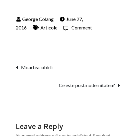
June 27,
on
2016
Articole
Comment
Ce
este
fericirea?
Post
Moartea iubirii
navigation
Ce este postmodernitatea?
Leave a Reply
Your email address will not be published.
Required