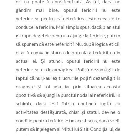
ori nu poate fi conștientizată. Astfel, dacă ne
gândim mai bine, opusul fericirii nu este
nefericirea, pentru că nefericirea este ceea ce te
conduce la fericire. Mai simplu spus, dacă pianistul
își rupe degetele pentru a ajunge la fericire, putem
să spunem că este nefericit? Nu, după logica eticii,
el ar fi cumva în starea de potență a fericirii, nu în
actual ei. Și atunci, opusul fericirii nu este
nefericirea, ci dezamăgirea. Poți fi dezamăgit de
faptul că nu ți-au ieșit lucrurile, poți fi dezamăgit în
dragoste și tot așa, iar prin situarea aceasta
opozitivă să ajungi la punctul nodal al nefericirii. În
schimb, dacă ești într-o continuă luptă cu
activitatea desfășurată, chiar și statul, devine o
condiție pentru fericire. Și în acest sens, dacă vreți,
putem să înțelegem și Mitul lui Sisif. Condiția lui, de