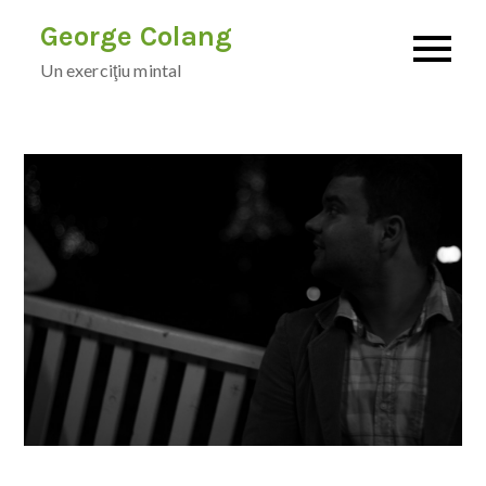
Skip
George Colang
to
Un exerciţiu mintal
content