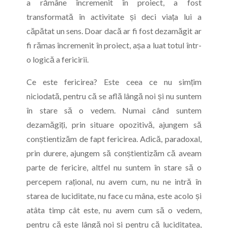
a rămâne încremenit în proiect, a fost
transformată în activitate și deci viața lui a
căpătat un sens. Doar dacă ar fi fost dezamăgit ar
fi rămas încremenit în proiect, așa a luat totul într-
o logică a fericirii.
Ce este fericirea? Este ceea ce nu simțim
niciodată, pentru că se află lângă noi și nu suntem
în stare să o vedem. Numai când suntem
dezamăgiți, prin situare opozitivă, ajungem să
conștientizăm de fapt fericirea. Adică, paradoxal,
prin durere, ajungem să conștientizăm că aveam
parte de fericire, altfel nu suntem în stare să o
percepem rațional, nu avem cum, nu ne intră în
starea de luciditate, nu face cu mâna, este acolo și
atâta timp cât este, nu avem cum să o vedem,
pentru că este lângă noi și pentru că luciditatea,