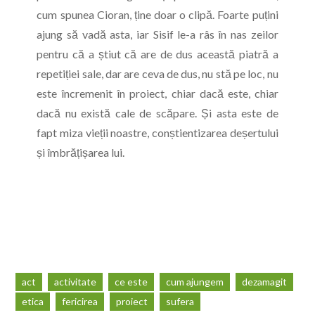
cum spunea Cioran, ține doar o clipă. Foarte puțini
ajung să vadă asta, iar Sisif le-a râs în nas zeilor
pentru că a știut că are de dus această piatră a
repetiției sale, dar are ceva de dus, nu stă pe loc, nu
este încremenit în proiect, chiar dacă este, chiar
dacă nu există cale de scăpare. Și asta este de
fapt miza vieții noastre, conștientizarea deșertului
și îmbrățișarea lui.
act
activitate
ce este
cum ajungem
dezamagit
etica
fericirea
proiect
sufera