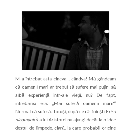
M-a întrebat asta cineva… cândva! Mă gândeam
că oamenii mari ar trebui să sufere mai puțin, să
aibă experiență într-ale vieții, nu? De fapt,
întrebarea era: ,,Mai suferă oamenii mari?”
Normal că suferă. Totuși, după ce răsfoiești E
tica
nicomahică
a lui Aristotel nu ajungi decât la o idee
destul de limpede, clară, la care probabil oricine