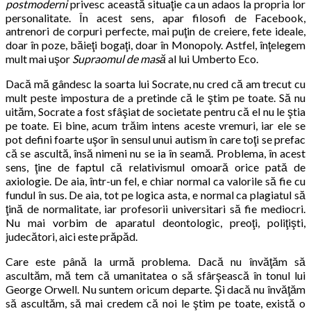
postmoderni
privesc această situaţie ca un adaos la propria lor
personalitate. În acest sens, apar filosofi de Facebook,
antrenori de corpuri perfecte, mai puţin de creiere, fete ideale,
doar în poze, băieţi bogaţi, doar în Monopoly. Astfel, înţelegem
mult mai uşor
Supraomul de masă
al lui Umberto Eco.
Dacă mă gândesc la soarta lui Socrate, nu cred că am trecut cu
mult peste impostura de a pretinde că le ştim pe toate. Să nu
uităm, Socrate a fost sfâşiat de societate pentru că el nu le ştia
pe toate. Ei bine, acum trăim intens aceste vremuri, iar ele se
pot defini foarte uşor în sensul unui autism în care toţi se prefac
că se ascultă, însă nimeni nu se ia în seamă. Problema, în acest
sens, ţine de faptul că relativismul omoară orice pată de
axiologie. De aia, într-un fel, e chiar normal ca valorile să fie cu
fundul în sus. De aia, tot pe logica asta, e normal ca plagiatul să
ţină de normalitate, iar profesorii universitari să fie mediocri.
Nu mai vorbim de aparatul deontologic, preoţi, poliţişti,
judecători, aici este prăpăd.
Care este până la urmă problema. Dacă nu învăţăm să
ascultăm, mă tem că umanitatea o să sfârşească în tonul lui
George Orwell. Nu suntem oricum departe. Şi dacă nu învăţăm
să ascultăm, să mai credem că noi le ştim pe toate, există o