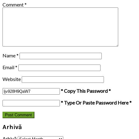
Comment
*
Name
*
Email
*
Website
* Copy This Password *
* Type Or Paste Password Here *
Arhivă
Arhivă