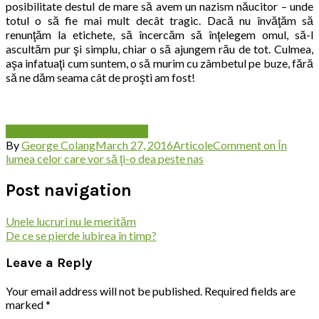
posibilitate destul de mare să avem un nazism năucitor – unde
totul o să fie mai mult decât tragic. Dacă nu învăţăm să
renunţăm la etichete, să încercăm să înţelegem omul, să-l
ascultăm pur şi simplu, chiar o să ajungem rău de tot. Culmea,
aşa infatuaţi cum suntem, o să murim cu zâmbetul pe buze, fără
să ne dăm seama cât de proşti am fost!
Monopoly
Omul
perfecte
rand
By
George Colang
March 27, 2016
Articole
Comment
on În
lumea celor care vor să ţi-o dea peste nas
Post navigation
Unele lucruri nu le merităm
De ce se pierde iubirea în timp?
Leave a Reply
Your email address will not be published.
Required fields are
marked
*