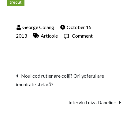
trecut
October 15,
on
2013
Articole
Comment
De
ce
ne
dorim
Post
Noul cod rutier are colţi? Ori şoferul are
ca
imunitate stelară?
navigation
fostul
să
Interviu Luiza Daneliuc
sufere?