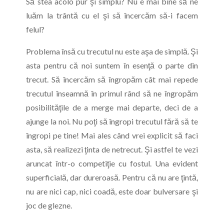
Să stea acolo pur şi simplu? Nu e mai bine să ne
luăm la trântă cu el şi să încercăm să-i facem
felul?
Problema însă cu trecutul nu este aşa de simplă. Şi
asta pentru că noi suntem în esenţă o parte din
trecut. Să încercăm să îngropăm cât mai repede
trecutul înseamnă în primul rând să ne îngropăm
posibilităţile de a merge mai departe, deci de a
ajunge la noi. Nu poţi să îngropi trecutul fără să te
îngropi pe tine! Mai ales când vrei explicit să faci
asta, să realizezi ţinta de netrecut. Şi astfel te vezi
aruncat într-o competiţie cu fostul. Una evident
superficială, dar dureroasă. Pentru că nu are ţintă,
nu are nici cap, nici coadă, este doar bulversare şi
joc de glezne.