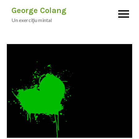
Skip
George Colang
to
Un exerciţiu mintal
content