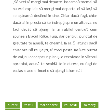
„Să vrei să mergi mai departe” înseamnă tocmai să
nu vrei explicit să mergi mai departe, ci să laşi să
se aştearnă destinul în tine. Chiar dacă fugi, chiar
dacă ai impresia că te îndrepţi spre un altceva, nu
faci decât să ajungi la „mirabilul centru”, cum
spunea săracul Rilke. Fugi, dar centrul, punctul de
greutate te apasă, te cheamă la el. Şi atunci dacă
chiar vrei să reuşeşti, să treci peste, lasă-te purtat
de val, nu concepe un plan şi o rezolvare în viitorul
apropiat, adună-te, scaldă-te în durere, nu fugi de
ea, las-o acolo, încet o să ajungi la lumină!
durere
fostul
mai departe
reusesti
sa mergi