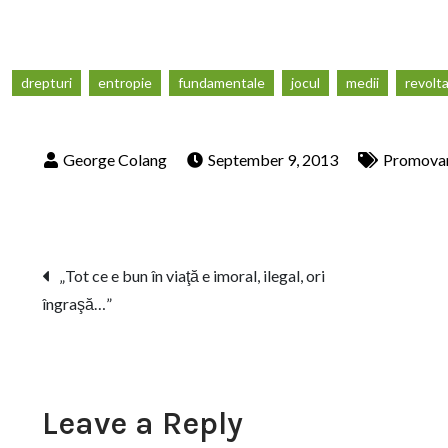
drepturi
entropie
fundamentale
jocul
medii
revolt
September 9, 2013
Promova
Post
„Tot ce e bun în viaţă e imoral, ilegal, ori
îngraşă…”
navigation
Leave a Reply