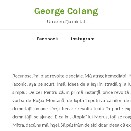
George Colang
Un exerciţiu mintal
Facebook
Instagram
Recunosc, îmi plac revoltele sociale. Mă atrag iremediabil. 
laconic, aşa pe scurt. Însă, ideea de a ieşi în stradă şi a 
simplu! De ce? Pentru că, în primă instanţă, orice revolt
vorba de Roşia Montană, de lupta împotriva câinilor, de s
demnităţii umane. Deşi fiecare revoltă luată în parte exp
demnităţii se ajunge. E ca în „Utopia” lui Morus, toţi se roa
Mitra, dacă nu mă înşel. Să păstrăm de aici doar ideea că exi