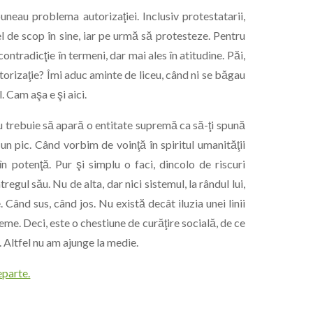
puneau problema autorizaţiei. Inclusiv protestatarii,
el de scop în sine, iar pe urmă să protesteze. Pentru
ontradicţie în termeni, dar mai ales în atitudine. Păi,
utorizaţie? Îmi aduc aminte de liceu, când ni se băgau
. Cam aşa e şi aici.
u trebuie să apară o entitate supremă ca să-ţi spună
un pic. Când vorbim de voinţă în spiritul umanităţii
n potenţă. Pur şi simplu o faci, dincolo de riscuri
egul său. Nu de alta, dar nici sistemul, la rândul lui,
 Când sus, când jos. Nu există decât iluzia unei linii
me. Deci, este o chestiune de curăţire socială, de ce
. Altfel nu am ajunge la medie.
eparte.