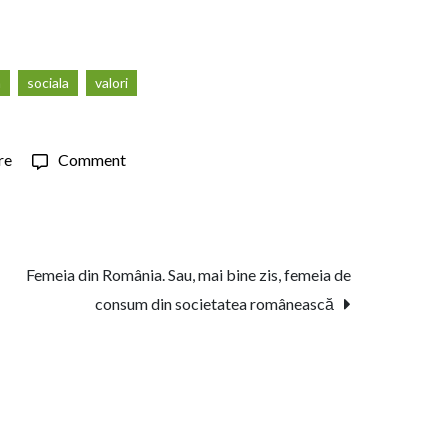
a
sociala
valori
on
re
Comment
Despre
calitatea
revoltelor
şi
Femeia din România. Sau, mai bine zis, femeia de
autorizaţie
consum din societatea românească