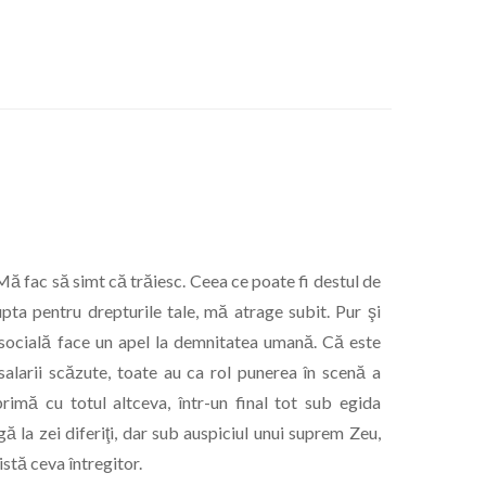
Mă fac să simt că trăiesc. Ceea ce poate fi destul de
lupta pentru drepturile tale, mă atrage subit. Pur şi
ă socială face un apel la demnitatea umană. Că este
alarii scăzute, toate au ca rol punerea în scenă a
rimă cu totul altceva, într-un final tot sub egida
gă la zei diferiţi, dar sub auspiciul unui suprem Zeu,
stă ceva întregitor.