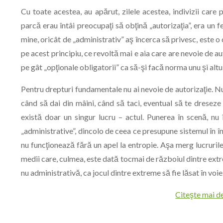
Cu toate acestea, au apărut, zilele acestea, indivizii care 
parcă erau întâi preocupaţi să obţină „autorizaţia”, era un f
mine, oricât de „administrativ” aş încerca să privesc, este o c
pe acest principiu, ce revoltă mai e aia care are nevoie de a
pe gât „opţionale obligatorii” ca să-şi facă norma unu şi altul
Pentru drepturi fundamentale nu ai nevoie de autorizaţie. N
când să dai din mâini, când să taci, eventual să te dreseze 
există doar un singur lucru – actul. Punerea în scenă, nu î
„administrative”, dincolo de ceea ce presupune sistemul în într
nu funcţionează fără un apel la entropie. Aşa merg lucrurile.
medii care, culmea, este dată tocmai de războiul dintre extre
nu administrativă, ca jocul dintre extreme să fie lăsat în voie
Citeşte mai d