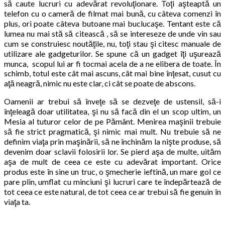
să caute lucruri cu adevărat revoluţionare. Toţi aşteaptă un
telefon cu o cameră de filmat mai bună, cu câteva comenzi în
plus, ori poate câteva butoane mai buclucaşe. Tentant este că
lumea nu mai stă să citească , să se intereseze de unde vin sau
cum se construiesc noutăţile, nu, toţi stau şi citesc manuale de
utilizare ale gadgeturilor. Se spune că un gadget îţi uşurează
munca, scopul lui ar fi tocmai acela de a ne elibera de toate. În
schimb, totul este cât mai ascuns, cât mai bine înţesat, cusut cu
aţă neagră, nimic nu este clar, ci cât se poate de abscons.
Oamenii ar trebui să înveţe să se dezveţe de ustensil, să-i
înţeleagă doar utilitatea, şi nu să facă din el un scop ultim, un
Mesia al tuturor celor de pe Pământ. Menirea maşinii trebuie
să fie strict pragmatică, şi nimic mai mult. Nu trebuie să ne
definim viaţa prin maşinării, să ne închinăm la nişte produse, să
devenim doar sclavii folosirii lor. Se pierd aşa de multe, uităm
aşa de mult de ceea ce este cu adevărat important. Orice
produs este în sine un truc, o şmecherie ieftină, un mare gol ce
pare plin, umflat cu minciuni şi lucruri care te îndepărtează de
tot ceea ce este natural, de tot ceea ce ar trebui să fie genuin în
viaţa ta.