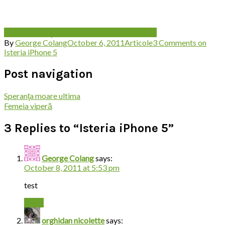
gadget
revoluţionar
Steve Jobs
telefon
tentant
By
George Colang
October 6, 2011
Articole
3 Comments
on
Isteria iPhone 5
Post navigation
Speranţa moare ultima
Femeia viperă
3 Replies to “Isteria iPhone 5”
George Colang
says:
October 8, 2011 at 5:53 pm
test
Reply
orghidan nicolette
says: