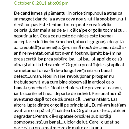
October 8, 2011 at 6:06 pm
De când lumea și pământul, în orice timp, noul a atras ca
un magnet,dar de la a avea ceva nou și util la snobism, nu-i
decât un pas.Este tentant tot ce poate crea invidia
celorlalți, dar mai ales de a-i ,,călca”pe orgoliu tocmai cu …
neputința lor. Ceea ce nu este de-nțeles este tocmai
acceptarea ieftinelor șmecheri, abureli,gogoașa dospită
a…credulității omenești. Și-o mină nouă de creion dacă s-
ar fi reinventat, omul tot n-ar fi fost mulțumit: ba-i mina
prea scurtă, ba prea subțire, ba….și ba…și-apoi de ce să
aibă și altul la fel ca mine? Orgoliu prost înțeles și aplicat
se metamorfozează de-a lungul vieții într-un banal
defect…uman. Noul în sine, revoluționar, prosper, nu
trebuie servit, așa cum bine observați în articol ca o
banală șmecherie. Noul trebuie să fie prezentat ca nou,
iar trucurile ieftine….departe de individ. Personal nu mă
aventurez după tot ce dă presa că….nemaintâlnit. Las
altora lupta dintre orgolii pe principiul ,, Eu mi-am luat(am
avut, am cumpărat )”înaintea ta. Orgoliu prostesc , obicei
degradant.Pentru că-n spatele oricărei publicități
pompoase, stă un banal….ulcior de lut. Care , ciudat, se
pare că nu prea mai merge de multe ori la apă.