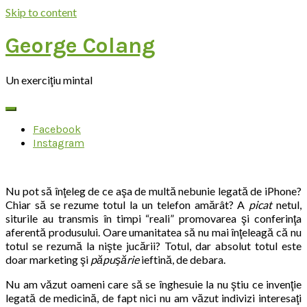
Skip to content
George Colang
Un exerciţiu mintal
Facebook
Instagram
Nu pot să înţeleg de ce aşa de multă nebunie legată de iPhone?
Chiar să se rezume totul la un telefon amărât? A
picat
netul,
siturile au transmis în timpi “reali” promovarea şi conferinţa
aferentă produsului. Oare umanitatea să nu mai înţeleagă că nu
totul se rezumă la nişte jucării? Totul, dar absolut totul este
doar marketing şi
păpuşărie
ieftină, de debara.
Nu am văzut oameni care să se înghesuie la nu ştiu ce invenţie
legată de medicină, de fapt nici nu am văzut indivizi interesaţi